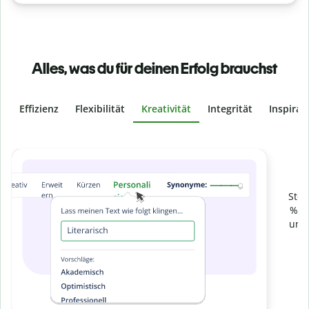
Alles, was du für deinen Erfolg brauchst
Effizienz
Flexibilität
Kreativität
Integrität
Inspirat
Slide 4 of 6
Verhindere
versehentliches Plagiat
Stelle mit der Plagiatsprüfung sicher, dass dein Text zu 100
% original ist. Analysiere deine Arbeit in Sekundenschnelle
und finde fehlende Quellenangaben in über 100 Sprachen.
Zu Premium upgraden