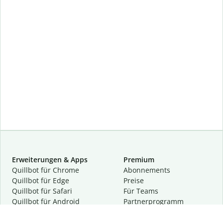
Erweiterungen & Apps
Premium
Quillbot für Chrome
Abon­ne­ments
Quillbot für Edge
Preise
Quillbot für Safari
Für Teams
Quillbot für Android
Partnerprogramm
Quillbot für iOS
Demo anfragen
Quillbot für Windows