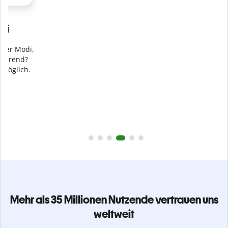
Verhindere
versehentliches Plagiat
Stelle mit der Plagiatsprüfung sicher, dass dein Text zu 100
% original ist. Analysiere deine Arbeit in Sekundenschnelle
und finde fehlende Quellenangaben in über 100 Sprachen.
Zu Premium upgraden
Mehr als 35 Millionen Nutzende vertrauen uns
weltweit