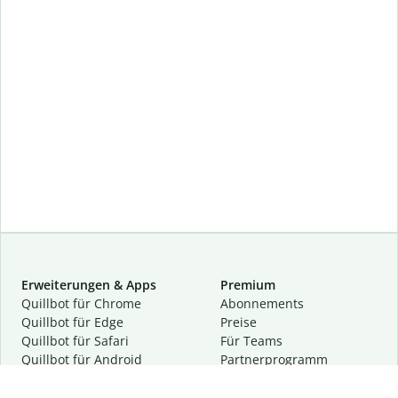
Erweiterungen & Apps
Premium
Quillbot für Chrome
Abon­ne­ments
Quillbot für Edge
Preise
Quillbot für Safari
Für Teams
Quillbot für Android
Partnerprogramm
Quillbot für iOS
Demo anfragen
Quillbot für Windows