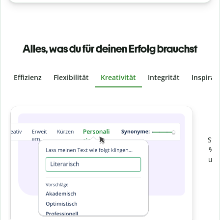
Alles, was du für deinen Erfolg brauchst
Effizienz
Flexibilität
Kreativität
Integrität
Inspirat
Slide 4 of 6
Verhindere
versehentliches Plagiat
Stelle mit der Plagiatsprüfung sicher, dass dein Text zu 100
% original ist. Analysiere deine Arbeit in Sekundenschnelle
und finde fehlende Quellenangaben in über 100 Sprachen.
Zu Premium upgraden