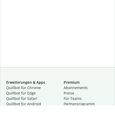
Erweiterungen & Apps
Premium
Quillbot für Chrome
Abon­ne­ments
Quillbot für Edge
Preise
Quillbot für Safari
Für Teams
Quillbot für Android
Partnerprogramm
Quillbot für iOS
Demo anfragen
Quillbot für Windows