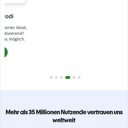
Verhindere
versehentliches Plagiat
Stelle mit der Plagiatsprüfung sicher, dass dein Text zu 100
% original ist. Analysiere deine Arbeit in Sekundenschnelle
und finde fehlende Quellenangaben in über 100 Sprachen.
Zu Premium upgraden
Mehr als 35 Millionen Nutzende vertrauen uns
weltweit