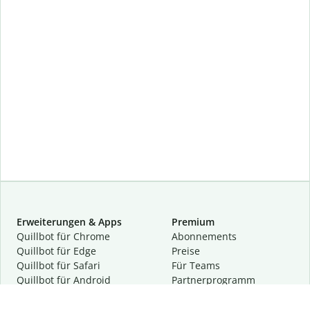
Erweiterungen & Apps
Premium
Quillbot für Chrome
Abon­ne­ments
Quillbot für Edge
Preise
Quillbot für Safari
Für Teams
Quillbot für Android
Partnerprogramm
Quillbot für iOS
Demo anfragen
Quillbot für Windows