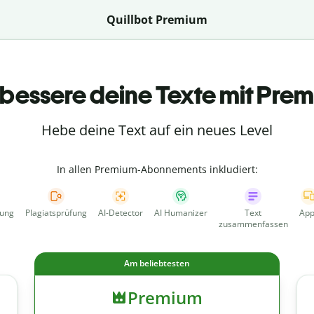
Quillbot Premium
bessere deine Texte mit Pre
Hebe deine Text auf ein neues Level
In allen Premium-Abonnements inkludiert:
fung
Plagiatsprüfung
AI-Detector
AI Humanizer
Text
App
zusammenfassen
Am beliebtesten
Premium