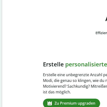
Effizie
Slide 4 of 6
Verhindere
versehentli
Stelle mit der Plagiatsprüfung siche
zu 100 % original ist. Analysiere dei
Sekundenschnelle und finde fehlen
Quellenangaben in über 100 Sprac
Zu Premium upgraden