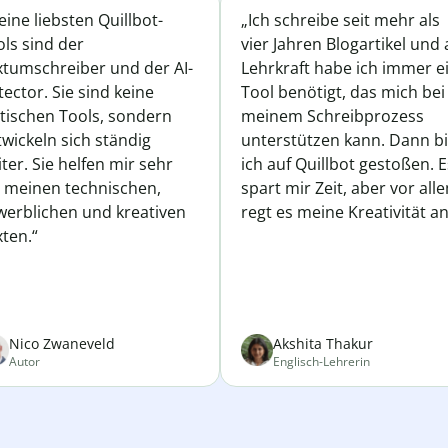
ine liebsten Quillbot-
„Ich schreibe seit mehr als
ls sind der
vier Jahren Blogartikel und 
xtumschreiber und der AI-
Lehrkraft habe ich immer e
ector. Sie sind keine
Tool benötigt, das mich bei
atischen Tools, sondern
meinem Schreibprozess
wickeln sich ständig
unterstützen kann. Dann b
ter. Sie helfen mir sehr
ich auf Quillbot gestoßen. E
i meinen technischen,
spart mir Zeit, aber vor all
werblichen und kreativen
regt es meine Kreativität an
ten.“
Nico Zwaneveld
Akshita Thakur
Autor
Englisch-Lehrerin