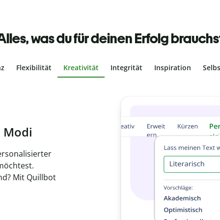
Alles, was du für deinen Erfolg brauchs
nz
Flexibilität
Kreativität
Integrität
Inspiration
Selb
ches Plagiat
r, dass dein Text
ne Arbeit in
de
hen.