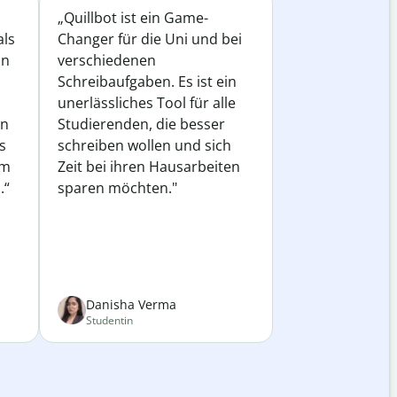
„Quillbot ist ein Game-
als
Changer für die Uni und bei
in
verschiedenen
Schreibaufgaben. Es ist ein
unerlässliches Tool für alle
in
Studierenden, die besser
s
schreiben wollen und sich
em
Zeit bei ihren Hausarbeiten
.“
sparen möchten."
Danisha Verma
Studentin