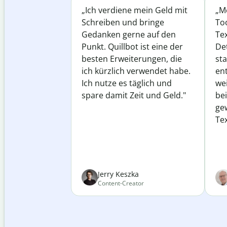
„Ich verdiene mein Geld mit
„Me
Schreiben und bringe
Too
Gedanken gerne auf den
Te
Punkt. Quillbot ist eine der
Det
besten Erweiterungen, die
st
ich kürzlich verwendet habe.
ent
Ich nutze es täglich und
wei
spare damit Zeit und Geld."
be
ge
Tex
Jerry Keszka
Content-Creator