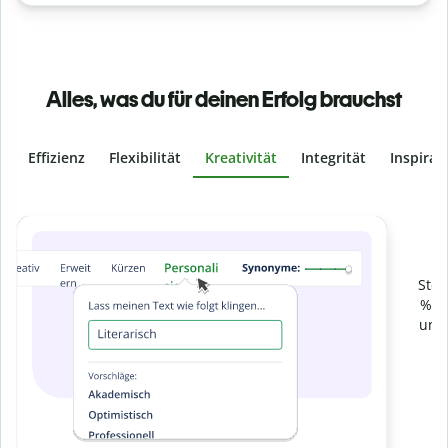
Alles, was du für deinen Erfolg brauchst
Effizienz
Flexibilität
Kreativität
Integrität
Inspirat
Slide 4 of 6
Verhindere
versehentliches Plagiat
Stelle mit der Plagiatsprüfung sicher, dass dein Text zu 100
% original ist. Analysiere deine Arbeit in Sekundenschnelle
und finde fehlende Quellenangaben in über 100 Sprachen.
Zu Premium upgraden