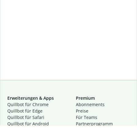
Erweiterungen & Apps
Premium
Quillbot für Chrome
Abon­ne­ments
Quillbot für Edge
Preise
Quillbot für Safari
Für Teams
Quillbot für Android
Partnerprogramm
Quillbot für iOS
Demo anfragen
Quillbot für Windows