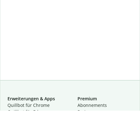
Erweiterungen & Apps
Premium
Quillbot für Chrome
Abon­ne­ments
Quillbot für Edge
Preise
Quillbot für Safari
Für Teams
Quillbot für Android
Partnerprogramm
Quillbot für iOS
Demo anfragen
Quillbot für Windows