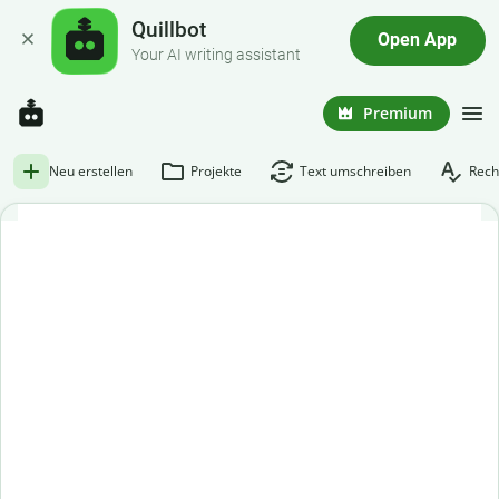
Quillbot
Open App
Your AI writing assistant
Premium
Neu erstellen
Projekte
Text umschreiben
Rech