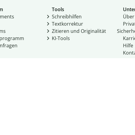
um
Tools
Unte
­ments
Schreibhilfen
Über
Textkorrektur
Priv
ams
Zitieren und Originalität
Sicherh
rprogramm
KI-Tools
Karri
nfragen
Hilfe
Kont
Ress
se Hero), LLC. 2026
timmungen
AGBs
Cookie-Richtlinie
Do Not Share My Persona