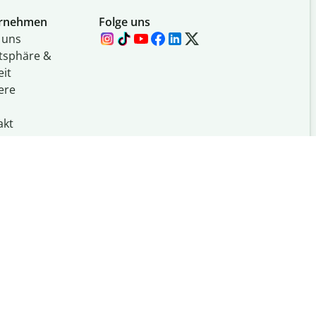
rnehmen
Folge uns
 uns
atsphäre &
eit
ere
akt
ourcen
Mit
an der
UIUC
gemacht
l Information