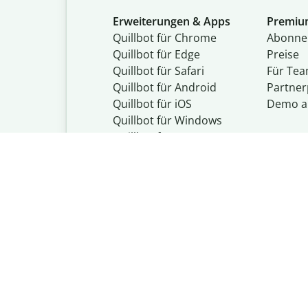
Erweiterungen & Apps
Premi
Quillbot für Chrome
Abon­ne
Quillbot für Edge
Preise
Quillbot für Safari
Für Te
Quillbot für Android
Partne
Quillbot für iOS
Demo a
Quillbot für Windows
Quillbot für macOS
Quillbot für Word
© Quillbot (Cour
Datenschutzbes