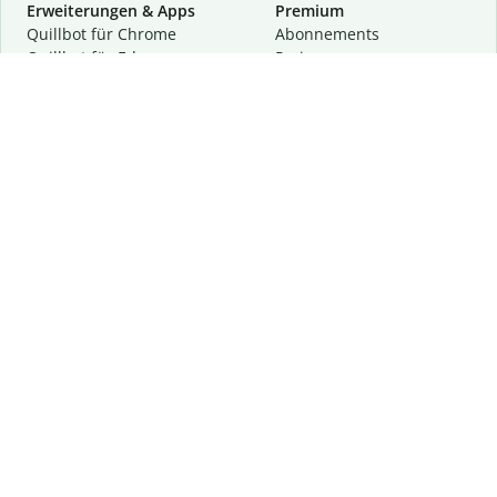
Erweiterungen & Apps
Premium
Quillbot für Chrome
Abon­ne­ments
Quillbot für Edge
Preise
Quillbot für Safari
Für Teams
Quillbot für Android
Partnerprogramm
Quillbot für iOS
Demo anfragen
Quillbot für Windows
Quillbot für macOS
Quillbot für Word
Tools
Unternehmen
Schreibhilfen
Über uns
Textkorrektur
Privatsphäre & Sicherheit
Zitieren und Originalität
Karriere
KI-Tools
Hilfe
Kontakt
Ressourcen
Folge uns