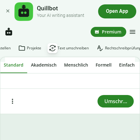
Quillbot
Open App
Your AI writing assistant
Premium
tellen
Projekte
Text umschreiben
Rechtschreibprüfun
Standard
Akademisch
Menschlich
Formell
Einfach
Um einen Text umzuschreiben, füge oder kopiere
ihn hier ein und klicke auf „Umschreiben“.
Umschreiben
Einfügen
Beispieltext einfügen