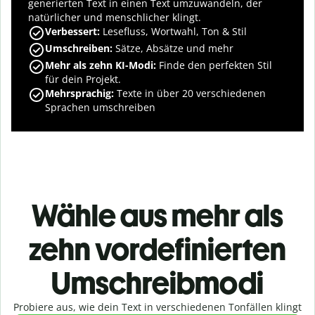
generierten Text in einen Text umzuwandeln, der
natürlicher und menschlicher klingt.
Verbessert:
Lesefluss, Wortwahl, Ton & Stil
Umschreiben:
Sätze, Absätze und mehr
Mehr als zehn KI-Modi:
Finde den perfekten Stil
für dein Projekt.
Mehrsprachig:
Texte in über 20 verschiedenen
Sprachen umschreiben
Wähle aus mehr als
zehn vordefinierten
Umschreibmodi
Probiere aus, wie dein Text in verschiedenen Tonfällen klingt