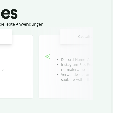
 es
e beliebte Anwendungen:
Gestalte ein einziga
Discord-Name: Alex ㅤツ
Instagram-Bio: Erstelle saube
ie
normalerweise nicht erlaubt s
Verwende sie, um perfekte Abs
saubere Ästhetik zu schaffen.