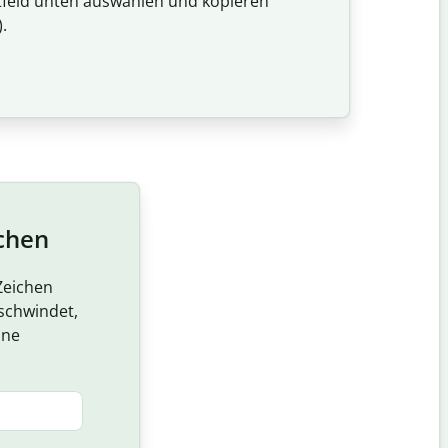
xtfeld unten auswählen und kopieren
.
ichen
Zeichen
schwindet,
ine