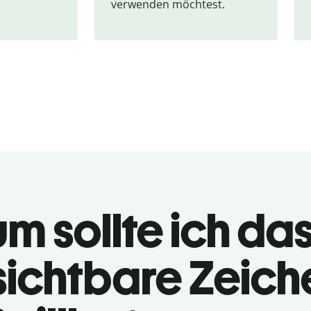
verwenden möchtest.
 sollte ich das
sichtbare Zeich