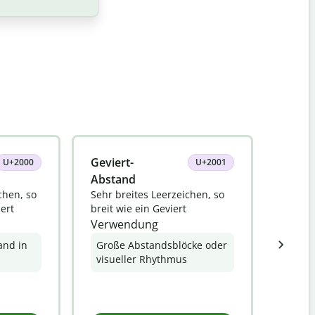
Geviert-
Halbg
U+2000
U+2001
Abstand
Leerz
chen, so
Sehr breites Leerzeichen, so
Unsich
iert
breit wie ein Geviert
halb s
Verwendung
Verw
and in
Große Abstandsblöcke oder
Feine
visueller Rhythmus
Elem