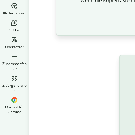
Wenn die Kopiertaste ni
KI-Humanizer
KI-Chat
Übersetzer
Zusammenfas
ser
Zitiergenerato
r
Quillbot für
Chrome