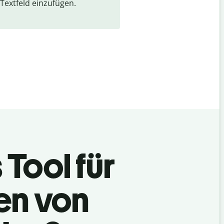
Textfeld einzufügen.
 Tool für
en von