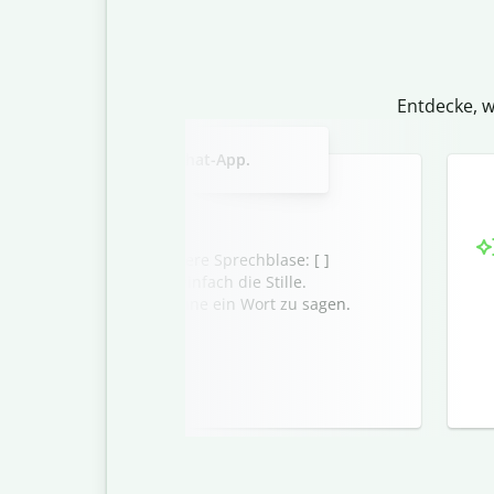
Entdecke, w
Slide 2 of 3
eere Nachricht in einer Chat-App.
chricht erscheint als leere Sprechblase: [ ]
h das Eis oder genieße einfach die Stille.
ne Nachricht zu senden, ohne ein Wort zu sagen.