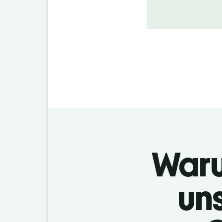
Warum
un