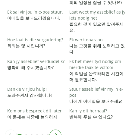
회의 일정을 잡을 수 있나요?
G
Ek sal vir jou 'n e-pos stuur.
Laat weet my asseblief as jy
이메일을 보내드리겠습니다.
iets nodig het
J
필요한 것이 있으면 알려주세
요.
J
Hoe laat is die vergadering?
Ek werk daaraan
회의는 몇 시입니까?
나는 그것을 위해 노력하고 있
다
T
Kan jy asseblief verduidelik?
Ek het meer tyd nodig om
명확히 해 주시겠습니까?
hierdie taak te voltooi
W
이 작업을 완료하려면 시간이
더 필요합니다.
Dankie vir jou hulp!
Stuur asseblief vir my 'n e-
도와주셔서 감사합니다!
pos
나에게 이메일을 보내주세요
Kom ons bespreek dit later
Kan jy dit herhaal?
이 문제는 나중에 논의하자
반복해 주실 수 있나요?