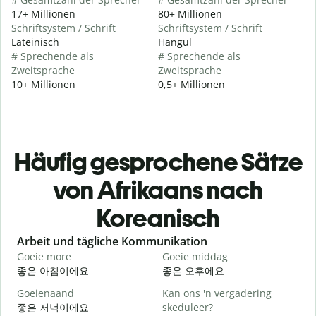
17+ Millionen
80+ Millionen
Schriftsystem / Schrift
Schriftsystem / Schrift
Lateinisch
Hangul
# Sprechende als
# Sprechende als
Zweitsprache
Zweitsprache
10+ Millionen
0,5+ Millionen
Häufig gesprochene Sätze
von Afrikaans nach
Koreanisch
Slide 1 of 6
Arbeit und tägliche Kommunikation
Goeie more
Goeie middag
H
좋은 아침이에요
좋은 오후에요
Goeienaand
Kan ons 'n vergadering
M
좋은 저녁이에요
skeduleer?