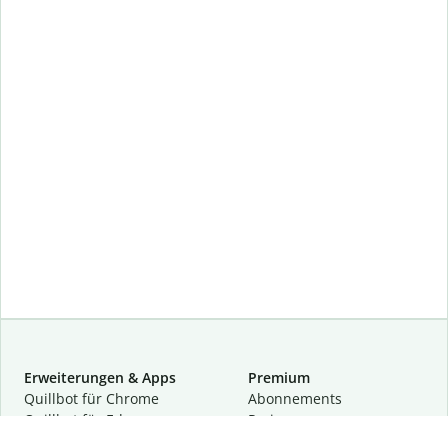
Erweiterungen & Apps
Premium
Quillbot für Chrome
Abon­ne­ments
Quillbot für Edge
Preise
Quillbot für Safari
Für Teams