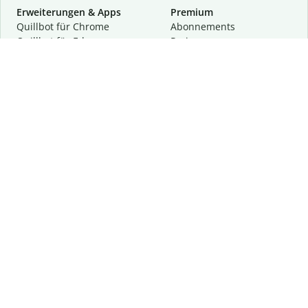
Erweiterungen & Apps
Premium
Quillbot für Chrome
Abon­ne­ments
Quillbot für Edge
Preise
Quillbot für Safari
Für Teams
Quillbot für Android
Partnerprogramm
Quillbot für iOS
Demo anfragen
Quillbot für Windows
Quillbot für macOS
Quillbot für Word
Tools
Unternehmen
Schreibhilfen
Über uns
Textkorrektur
Privatsphäre & Sicherheit
Zitieren und Originalität
Karriere
KI-Tools
Hilfe
Kontakt
Ressourcen
Folge uns