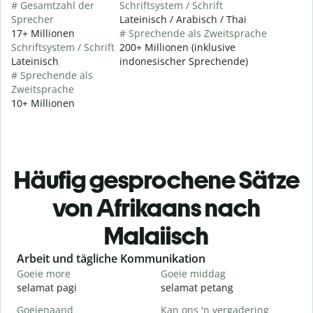
# Gesamtzahl der
Schriftsystem / Schrift
Sprecher
Lateinisch / Arabisch / Thai
17+ Millionen
# Sprechende als Zweitsprache
Schriftsystem / Schrift
200+ Millionen (inklusive
Lateinisch
indonesischer Sprechende)
# Sprechende als
Zweitsprache
10+ Millionen
Häufig gesprochene Sätze
von Afrikaans nach
Malaiisch
Slide 1 of 6
Arbeit und tägliche Kommunikation
Goeie more
Goeie middag
H
selamat pagi
selamat petang
H
Goeienaand
Kan ons 'n vergadering
M