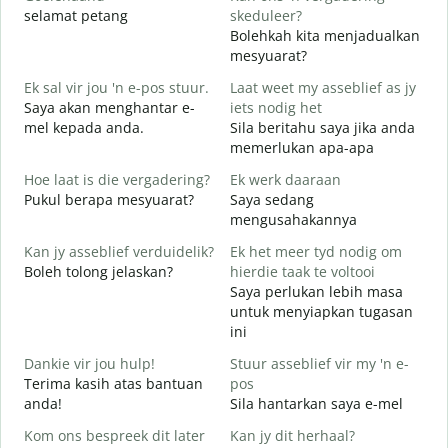
selamat petang
skeduleer?
n
Bolehkah kita menjadualkan
G
mesyuarat?
S
Ek sal vir jou 'n e-pos stuur.
Laat weet my asseblief as jy
p
Saya akan menghantar e-
iets nodig het
J
mel kepada anda.
Sila beritahu saya jika anda
A
memerlukan apa-apa
J
Hoe laat is die vergadering?
Ek werk daaraan
Y
Pukul berapa mesyuarat?
Saya sedang
mengusahakannya
T
s
Kan jy asseblief verduidelik?
Ek het meer tyd nodig om
Boleh tolong jelaskan?
hierdie taak te voltooi
W
Saya perlukan lebih masa
D
untuk menyiapkan tugasan
ini
Dankie vir jou hulp!
Stuur asseblief vir my 'n e-
Terima kasih atas bantuan
pos
anda!
Sila hantarkan saya e-mel
Kom ons bespreek dit later
Kan jy dit herhaal?