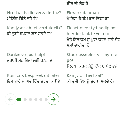
ਤ
ਚੀਜ਼ ਦੀ ਲੋੜ ਹੈ
J
Hoe laat is die vergadering?
Ek werk daaraan
ਹ
ਮੀਟਿੰਗ ਕਿੰਨੇ ਵਜੇ ਹੈ?
ਮੈਂ ਇਸ 'ਤੇ ਕੰਮ ਕਰ ਰਿਹਾ ਹਾਂ
T
Kan jy asseblief verduidelik?
Ek het meer tyd nodig om
ਅ
ਕੀ ਤੁਸੀਂ ਸਪਸ਼ਟ ਕਰ ਸਕਦੇ ਹੋ?
hierdie taak te voltooi
ਮੈਨੂੰ ਇਸ ਕੰਮ ਨੂੰ ਪੂਰਾ ਕਰਨ ਲਈ ਹੋਰ
W
ਸਮਾਂ ਚਾਹੀਦਾ ਹੈ
ਨ
Dankie vir jou hulp!
Stuur asseblief vir my 'n e-
ਤੁਹਾਡੀ ਸਹਾਇਤਾ ਲਈ ਧੰਨਵਾਦ!
pos
ਕਿਰਪਾ ਕਰਕੇ ਮੈਨੂੰ ਇੱਕ ਈਮੇਲ ਭੇਜੋ
Kom ons bespreek dit later
Kan jy dit herhaal?
ਇਸ ਬਾਰੇ ਬਾਅਦ ਵਿੱਚ ਚਰਚਾ ਕਰੀਏ
ਕੀ ਤੁਸੀਂ ਇਸ ਨੂੰ ਦੁਹਰਾ ਸਕਦੇ ਹੋ?