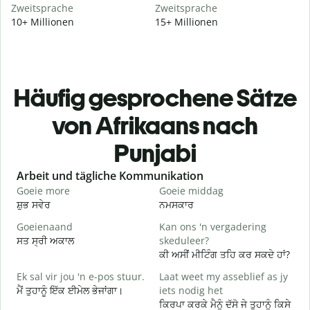
Zweitsprache
Zweitsprache
10+ Millionen
15+ Millionen
Häufig gesprochene Sätze
von Afrikaans nach
Punjabi
Slide 1 of 6
Arbeit und tägliche Kommunikation
Goeie more
Goeie middag
H
ਸ਼ੁਭ ਸਵੇਰ
ਨਮਸਕਾਰ
ਹ
Goeienaand
Kan ons 'n vergadering
M
ਸਤ ਸ੍ਰੀ ਅਕਾਲ
skeduleer?
ਮ
ਕੀ ਅਸੀਂ ਮੀਟਿੰਗ ਤਹਿ ਕਰ ਸਕਦੇ ਹਾਂ?
G
Ek sal vir jou 'n e-pos stuur.
Laat weet my asseblief as jy
ਸ
ਮੈਂ ਤੁਹਾਨੂੰ ਇੱਕ ਈਮੇਲ ਭੇਜਾਂਗਾ।
iets nodig het
J
ਕਿਰਪਾ ਕਰਕੇ ਮੈਨੂੰ ਦੱਸੋ ਜੇ ਤੁਹਾਨੂੰ ਕਿਸੇ