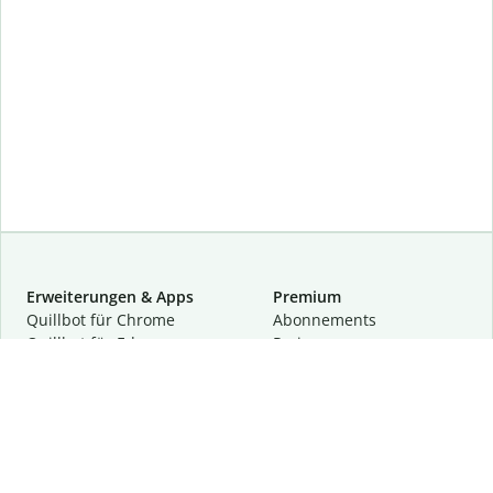
Erweiterungen & Apps
Premium
Quillbot für Chrome
Abon­ne­ments
Quillbot für Edge
Preise
Quillbot für Safari
Für Teams
Quillbot für Android
Partnerprogramm
Quillbot für iOS
Demo anfragen
Quillbot für Windows
Quillbot für macOS
Quillbot für Word