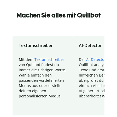
Machen Sie alles mit Quillbot
Textumschreiber
AI-Detector
Mit dem
Textumschreiber
Der
AI-Detector
von
von Quillbot findest du
Quillbot analysiert d
immer die richtigen Worte.
Texte und erstellt ei
Wähle einfach den
hilfreichen Bericht. S
passenden vordefinierten
überprüfst du schnel
Modus aus oder erstelle
einfach Abschnitte, d
deinen eigenen
AI generiert oder
personalisierten Modus.
überarbeitet wurden.