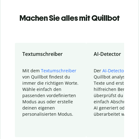
Machen Sie alles mit Quillbot
Textumschreiber
AI-Detector
Mit dem
Textumschreiber
Der
AI-Detector
von
von Quillbot findest du
Quillbot analysiert d
immer die richtigen Worte.
Texte und erstellt ei
Wähle einfach den
hilfreichen Bericht. S
passenden vordefinierten
überprüfst du schnel
Modus aus oder erstelle
einfach Abschnitte, d
deinen eigenen
AI generiert oder
personalisierten Modus.
überarbeitet wurden.