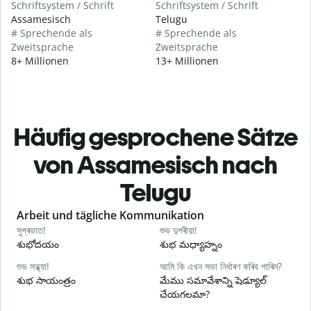
Schriftsystem / Schrift
Schriftsystem / Schrift
Assamesisch
Telugu
# Sprechende als
# Sprechende als
Zweitsprache
Zweitsprache
8+ Millionen
13+ Millionen
Häufig gesprochene Sätze
von Assamesisch nach
Telugu
Slide 1 of 6
Arbeit und tägliche Kommunikation
সুপ্ৰভাত!
শুভ দুপৰীয়া!
ন
శుభోదయం
శుభ మధ్యాహ్నం
హ
শুভ সন্ধ্যা!
আমি কি এখন সভা নিৰ্ধাৰণ কৰিব পাৰিম?
ম
శుభ సాయంత్రం
మేము సమావేశాన్ని షెడ్యూల్
న
చేయగలమా?
স