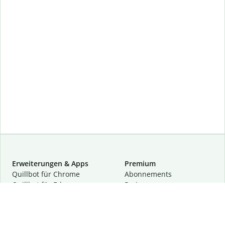
Erweiterungen & Apps
Premium
Quillbot für Chrome
Abon­ne­ments
Quillbot für Edge
Preise
Quillbot für Safari
Für Teams
Quillbot für Android
Partnerprogramm
Quillbot für iOS
Demo anfragen