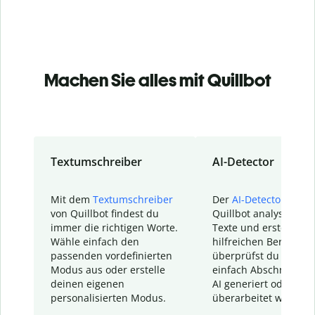
Machen Sie alles mit Quillbot
Textumschreiber
AI-Detector
Mit dem
Textumschreiber
Der
AI-Detector
von
von Quillbot findest du
Quillbot analysiert d
immer die richtigen Worte.
Texte und erstellt ei
Wähle einfach den
hilfreichen Bericht. S
passenden vordefinierten
überprüfst du schnel
Modus aus oder erstelle
einfach Abschnitte, d
deinen eigenen
AI generiert oder
personalisierten Modus.
überarbeitet wurden.