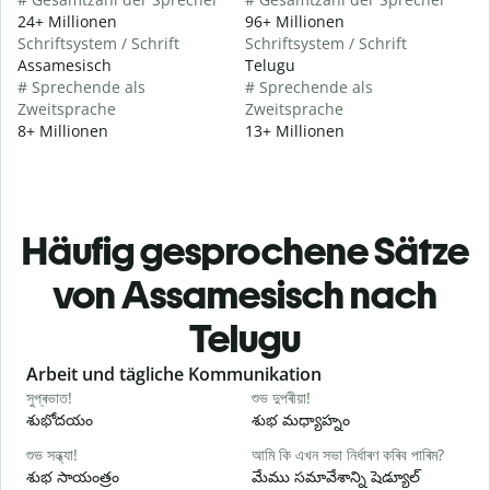
24+ Millionen
96+ Millionen
Schriftsystem / Schrift
Schriftsystem / Schrift
Assamesisch
Telugu
# Sprechende als
# Sprechende als
Zweitsprache
Zweitsprache
8+ Millionen
13+ Millionen
Häufig gesprochene Sätze
von Assamesisch nach
Telugu
Slide 1 of 6
Arbeit und tägliche Kommunikation
সুপ্ৰভাত!
শুভ দুপৰীয়া!
ন
శుభోదయం
శుభ మధ్యాహ్నం
హ
শুভ সন্ধ্যা!
আমি কি এখন সভা নিৰ্ধাৰণ কৰিব পাৰিম?
ম
శుభ సాయంత్రం
మేము సమావేశాన్ని షెడ్యూల్
న