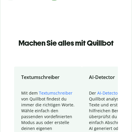
Machen Sie alles mit Quillbot
Textumschreiber
AI-Detector
Mit dem
Textumschreiber
Der
AI-Detector
von
von Quillbot findest du
Quillbot analysiert d
immer die richtigen Worte.
Texte und erstellt ei
Wähle einfach den
hilfreichen Bericht. S
passenden vordefinierten
überprüfst du schnel
Modus aus oder erstelle
einfach Abschnitte, d
deinen eigenen
AI generiert oder