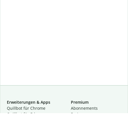
Erweiterungen & Apps
Premium
Quillbot für Chrome
Abon­ne­ments
Quillbot für Edge
Preise
Quillbot für Safari
Für Teams
Quillbot für Android
Partnerprogramm