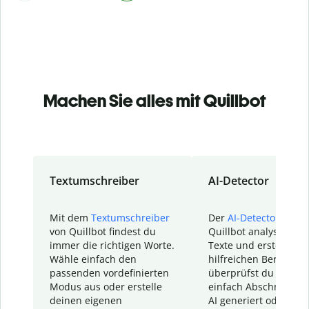
Machen Sie alles mit Quillbot
Textumschreiber
AI-Detector
Mit dem
Textumschreiber
Der
AI-Detector
von
von Quillbot findest du
Quillbot analysiert d
immer die richtigen Worte.
Texte und erstellt ei
Wähle einfach den
hilfreichen Bericht. S
passenden vordefinierten
überprüfst du schnel
Modus aus oder erstelle
einfach Abschnitte, d
deinen eigenen
AI generiert oder