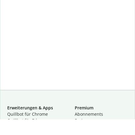
Erweiterungen & Apps
Premium
Quillbot für Chrome
Abon­ne­ments
Quillbot für Edge
Preise
Quillbot für Safari
Für Teams
Quillbot für Android
Partnerprogramm