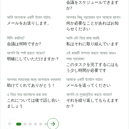
会議をスケジュールできます
শ
か?
আমি আপনাকে একটি ইমেল পাঠাব.
আপনার কিছু প্রয়োজন হলে আমাকে জানান
メールをお送りします。
何か必要なことがあればお知
আ
らせください
মিটিং কয়টায়?
আমি এটা নিয়ে কাজ করছি
হ্
会議は何時ですか?
私はそれに取り組んでいます
আপনি কি স্পষ্ট করতে পারেন?
এই কাজটি সম্পন্ন করতে আমার আরও
বি
明確にしていただけますか？
সময় প্রয়োজন
このタスクを完了するにはも
う少し時間が必要です
ক
আপনার সাহায্যের জন্য আপনাকে ধন্যবাদ!
আমাকে একটি ইমেইল পাঠান
助けてくれてありがとう！
メールを送ってください
এ নিয়ে পরে আলোচনা করা যাক
আপনি যে পুনরাবৃত্তি করতে পারেন?
これについては後で話し合い
それを繰り返してもらえます
ましょう
か？