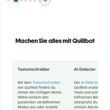
Machen Sie alles mit Quillbot
Textumschreiber
AI-Detector
Mit dem
Textumschreiber
Der
AI-Detector
von
von Quillbot findest du
Quillbot analysiert d
immer die richtigen Worte.
Texte und erstellt ei
Wähle einfach den
hilfreichen Bericht. S
passenden vordefinierten
überprüfst du schnel
Modus aus oder erstelle
einfach Abschnitte, d