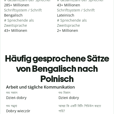
285+ Millionen
43+ Millionen
Schriftsystem / Schrift
Schriftsystem / Schrift
Bengalisch
Lateinisch
# Sprechende als
# Sprechende als
Zweitsprache
Zweitsprache
43+ Millionen
2+ Millionen
Häufig gesprochene Sätze
von Bengalisch nach
Polnisch
Slide 1 of 6
Arbeit und tägliche Kommunikation
শুভ সকাল
শুভ বিকাল
হ
Dzień dobry
Dzień dobry
C
শুভ সন্ধ্যা
আমরা কি একটি মিটিং শিডিউল করতে
আ
Dobry wieczór
পারি?
N