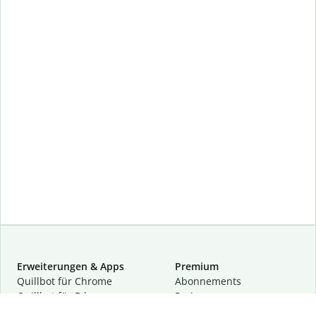
Erweiterungen & Apps
Premium
Quillbot für Chrome
Abon­ne­ments
Quillbot für Edge
Preise
Quillbot für Safari
Für Teams