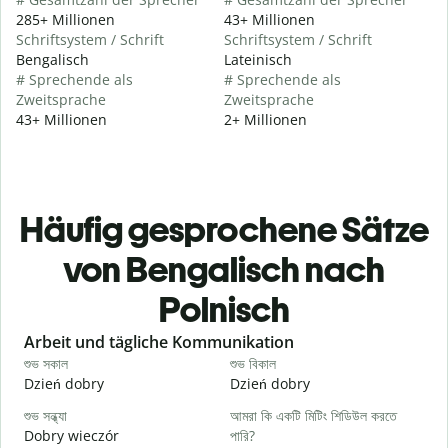
285+ Millionen
43+ Millionen
Schriftsystem / Schrift
Schriftsystem / Schrift
Bengalisch
Lateinisch
# Sprechende als
# Sprechende als
Zweitsprache
Zweitsprache
43+ Millionen
2+ Millionen
Häufig gesprochene Sätze
von Bengalisch nach
Polnisch
Slide 1 of 6
Arbeit und tägliche Kommunikation
শুভ সকাল
শুভ বিকাল
হ
Dzień dobry
Dzień dobry
C
শুভ সন্ধ্যা
আমরা কি একটি মিটিং শিডিউল করতে
আ
Dobry wieczór
পারি?
N