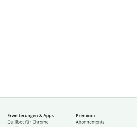
Erweiterungen & Apps
Premium
Quillbot für Chrome
Abon­ne­ments
Quillbot für Edge
Preise
Quillbot für Safari
Für Teams