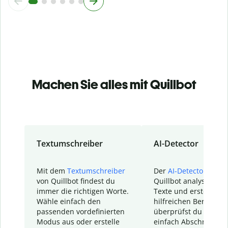
Machen Sie alles mit Quillbot
Textumschreiber
AI-Detector
Mit dem
Textumschreiber
Der
AI-Detector
von
von Quillbot findest du
Quillbot analysiert d
immer die richtigen Worte.
Texte und erstellt ei
Wähle einfach den
hilfreichen Bericht. S
passenden vordefinierten
überprüfst du schnel
Modus aus oder erstelle
einfach Abschnitte, d