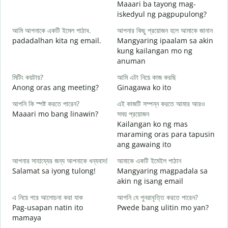
Maaari ba tayong mag-
শ
iskedyul ng pagpupulong?
আমি আপনাকে একটি ইমেল পাঠাব.
আপনার কিছু প্রয়োজন হলে আমাকে জানান
padadalhan kita ng email.
Mangyaring ipaalam sa akin
আ
kung kailangan mo ng
B
anuman
হ্
মিটিং কয়টায়?
আমি এটা নিয়ে কাজ করছি
O
Anong oras ang meeting?
Ginagawa ko ito
বি
আপনি কি স্পষ্ট করতে পারেন?
এই কাজটি সম্পন্ন করতে আমার আরও
Maaari mo bang linawin?
সময় প্রয়োজন
Kailangan ko ng mas
ক
maraming oras para tapusin
S
ang gawaing ito
h
আপনার সাহায্যের জন্য আপনাকে ধন্যবাদ!
আমাকে একটি ইমেইল পাঠান
Salamat sa iyong tulong!
Mangyaring magpadala sa
akin ng isang email
এ নিয়ে পরে আলোচনা করা যাক
আপনি যে পুনরাবৃত্তি করতে পারেন?
Pag-usapan natin ito
Pwede bang ulitin mo yan?
mamaya