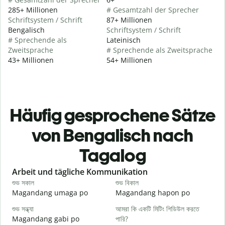
285+ Millionen
# Gesamtzahl der Sprecher
Schriftsystem / Schrift
87+ Millionen
Bengalisch
Schriftsystem / Schrift
# Sprechende als
Lateinisch
Zweitsprache
# Sprechende als Zweitsprache
43+ Millionen
54+ Millionen
Häufig gesprochene Sätze
von Bengalisch nach
Tagalog
Slide 1 of 6
Arbeit und tägliche Kommunikation
শুভ সকাল
শুভ বিকাল
হ
Magandang umaga po
Magandang hapon po
H
শুভ সন্ধ্যা
আমরা কি একটি মিটিং শিডিউল করতে
আ
Magandang gabi po
পারি?
A