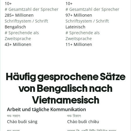
10+
10+
# Gesamtzahl der Sprecher
# Gesamtzahl der Sprecher
285+ Millionen
97+ Millionen
Schriftsystem / Schrift
Schriftsystem / Schrift
Bengalisch
Lateinisch
# Sprechende als
# Sprechende als
Zweitsprache
Zweitsprache
43+ Millionen
11+ Millionen
Häufig gesprochene Sätze
von Bengalisch nach
Vietnamesisch
Slide 1 of 6
Arbeit und tägliche Kommunikation
শুভ সকাল
শুভ বিকাল
হ
Chào buổi sáng
Chào buổi chiều
X
শুভ সন্ধ্যা
আমরা কি একটি মিটিং শিডিউল করতে
আ