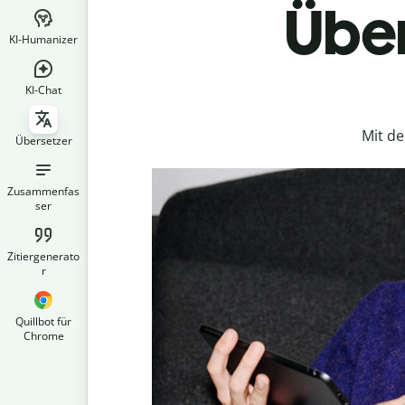
Über
KI-Humanizer
KI-Chat
Mit d
Übersetzer
Zusammenfas
ser
Zitiergenerato
r
Quillbot für
Chrome