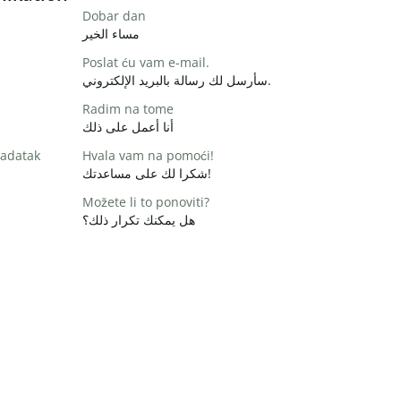
Dobar dan
مساء الخير
Poslat ću vam e-mail.
سأرسل لك رسالة بالبريد الإلكتروني.
Radim na tome
أنا أعمل على ذلك
zadatak
Hvala vam na pomoći!
شكرا لك على مساعدتك!
Možete li to ponoviti?
هل يمكنك تكرار ذلك؟