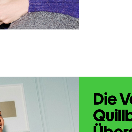
Die V
Quill
Übers