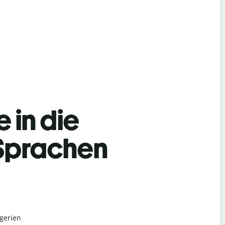
 in die
 Sprachen
lgerien