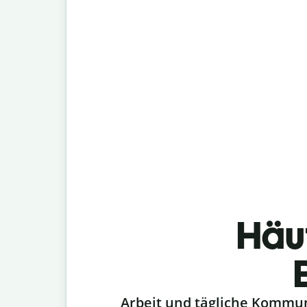
Häu
Slide 1 of 6
Arbeit und tägliche Kommu