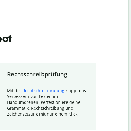
bot
Rechtschreibprüfung
Textzu
Mit der
Rechtschreibprüfung
klappt das
Mithilfe de
Verbessern von Texten im
Quillbot ka
Handumdrehen. Perfektioniere deine
Überblick ü
Grammatik, Rechtschreibung und
So wird das
Zeichensetzung mit nur einem Klick.
Forschungsa
E-Mails zum