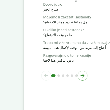
Dobro jutro
صباح الخير
Možemo li zakazati sastanak?
هل يمكننا تحديد موعد للاجتماع؟
U koliko je sati sastanak?
ما هو وقت الاجتماع؟
Treba mi više vremena da završim ovaj 
أحتاج إلى مزيد من الوقت لإكمال هذه المهمة
Razgovarajmo o tome kasnije
دعونا نناقش هذا لاحقا