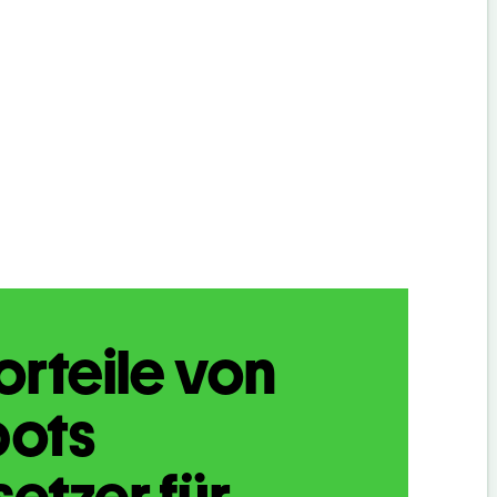
orteile von
bots
etzer für