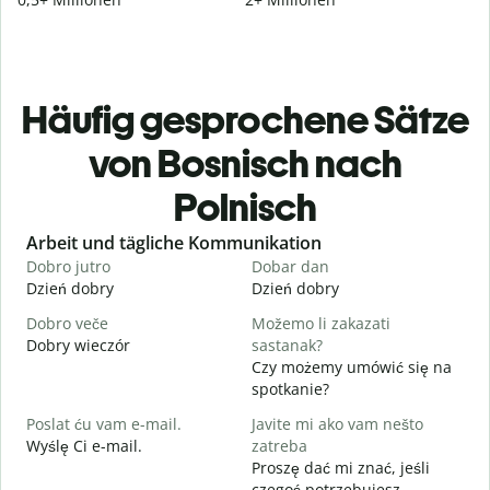
Häufig gesprochene Sätze
von Bosnisch nach
Polnisch
Slide 1 of 6
Arbeit und tägliche Kommunikation
Dobro jutro
Dobar dan
Z
Dzień dobry
Dzień dobry
C
Dobro veče
Možemo li zakazati
M
Dobry wieczór
sastanak?
N
Czy możemy umówić się na
D
spotkanie?
D
Poslat ću vam e-mail.
Javite mi ako vam nešto
Wyślę Ci e-mail.
zatreba
N
Proszę dać mi znać, jeśli
czegoś potrzebujesz