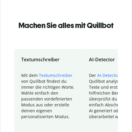
Machen Sie alles mit Quillbot
Textumschreiber
AI-Detector
Mit dem
Textumschreiber
Der
AI-Detector
von
von Quillbot findest du
Quillbot analysiert d
immer die richtigen Worte.
Texte und erstellt ei
Wähle einfach den
hilfreichen Bericht. S
passenden vordefinierten
überprüfst du schnel
Modus aus oder erstelle
einfach Abschnitte, d
deinen eigenen
AI generiert oder
personalisierten Modus.
überarbeitet wurden.