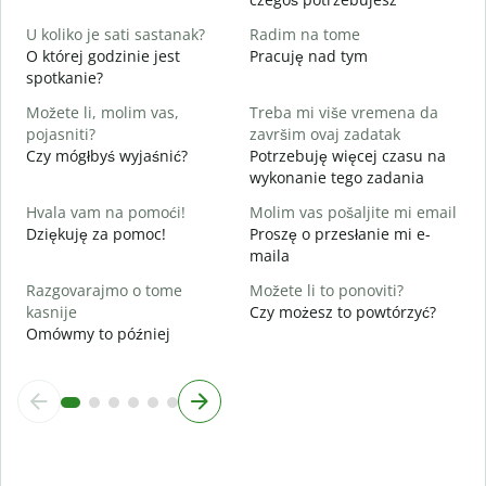
D
T
U koliko je sati sastanak?
Radim na tome
O której godzinie jest
Pracuję nad tym
D
spotkanie?
D
Možete li, molim vas,
Treba mi više vremena da
G
pojasniti?
završim ovaj zadatak
G
Czy mógłbyś wyjaśnić?
Potrzebuję więcej czasu na
wykonanie tego zadania
Hvala vam na pomoći!
Molim vas pošaljite mi email
Dziękuję za pomoc!
Proszę o przesłanie mi e-
maila
Razgovarajmo o tome
Možete li to ponoviti?
kasnije
Czy możesz to powtórzyć?
Omówmy to później