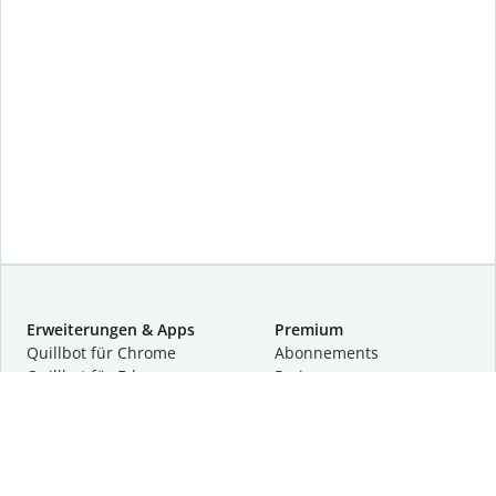
Erweiterungen & Apps
Premium
Quillbot für Chrome
Abon­ne­ments
Quillbot für Edge
Preise
Quillbot für Safari
Für Teams
Quillbot für Android
Partnerprogramm
Quillbot für iOS
Demo anfragen
Quillbot für Windows
Quillbot für macOS