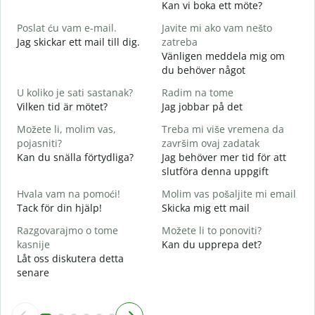
Kan vi boka ett möte?
D
Poslat ću vam e-mail.
Javite mi ako vam nešto
G
Jag skickar ett mail till dig.
zatreba
Vänligen meddela mig om
D
du behöver något
D
U koliko je sati sastanak?
Radim na tome
J
Vilken tid är mötet?
Jag jobbar på det
D
Možete li, molim vas,
Treba mi više vremena da
A
pojasniti?
završim ovaj zadatak
Kan du snälla förtydliga?
Jag behöver mer tid för att
G
slutföra denna uppgift
V
Hvala vam na pomoći!
Molim vas pošaljite mi email
Tack för din hjälp!
Skicka mig ett mail
Razgovarajmo o tome
Možete li to ponoviti?
kasnije
Kan du upprepa det?
Låt oss diskutera detta
senare