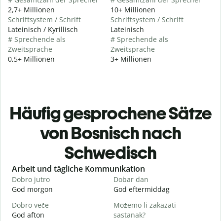
2,7+ Millionen
10+ Millionen
Schriftsystem / Schrift
Schriftsystem / Schrift
Lateinisch / Kyrillisch
Lateinisch
# Sprechende als
# Sprechende als
Zweitsprache
Zweitsprache
0,5+ Millionen
3+ Millionen
Häufig gesprochene Sätze
von Bosnisch nach
Schwedisch
Slide 1 of 6
Arbeit und tägliche Kommunikation
Dobro jutro
Dobar dan
Z
God morgon
God eftermiddag
H
Dobro veče
Možemo li zakazati
M
God afton
sastanak?
J