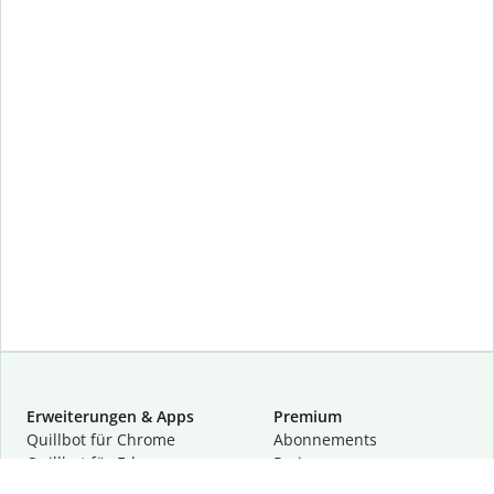
Erweiterungen & Apps
Premium
Quillbot für Chrome
Abon­ne­ments
Quillbot für Edge
Preise
Quillbot für Safari
Für Teams