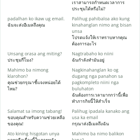
เราสามารถกำหนดเวลาการ
M
ประชุมได้หรือไม่?
g
padalhan ko ikaw ug email.
Palihug pahibaloa ako kung
ส
ฉันจะส่งอีเมลถึงคุณ
kinahanglan nimo ang bisan
G
unsa
ด
โปรดแจ้งให้เราทราบหากคุณ
ต้องการอะไร
O
ใ
Unsang orasa ang miting?
Nagtrabaho ko niini
ประชุมกี่โมง?
ฉันกำลังทำมันอยู่
ล
Mahimo ba nimong
Nagkinahanglan ko og
klarohon?
dugang nga panahon sa
คุณช่วยกรุณาชี้แจงหน่อยได้
pagkompleto niini nga
A
ไหม?
buluhaton
h
ฉันต้องการเวลามากกว่านี้เพื่อ
โ
ทำภารกิจนี้ให้สำเร็จ
Salamat sa imong tabang!
Palihug ipadala kanako ang
ขอบคุณสำหรับความช่วยเหลือ
usa ka email
ของคุณ!
กรุณาส่งอีเมลถึงฉัน
Ato kining hisgotan unya
Mahimo ba nimo balikon
มาหารือเรื่องนี้ในภายหลัง
kana?