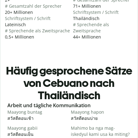
# Gesamtzahl der Sprecher
71+ Millionen
20+ Millionen
Schriftsystem / Schrift
Schriftsystem / Schrift
Thailändisch
Lateinisch
# Sprechende als
# Sprechende als Zweitsprache
Zweitsprache
0,5+ Millionen
44+ Millionen
Häufig gesprochene Sätze
von Cebuano nach
Thailändisch
Slide 1 of 6
Arbeit und tägliche Kommunikation
Maayong buntag
Maayong hapon
H
สวัสดีตอนเช้า
สวัสดีตอนบ่าย
ส
Maayong gabii
Mahimo ba nga mag-
A
สวัสดีตอนเย็น
iskedyul kami usa ka miting?
ฉ