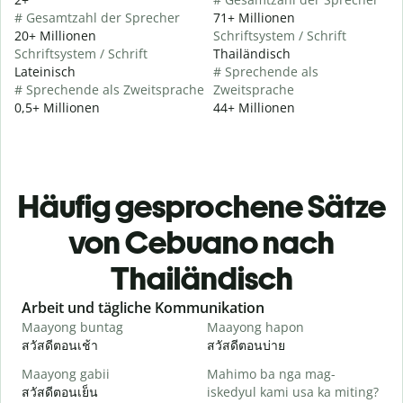
# Gesamtzahl der Sprecher
71+ Millionen
20+ Millionen
Schriftsystem / Schrift
Schriftsystem / Schrift
Thailändisch
Lateinisch
# Sprechende als
# Sprechende als Zweitsprache
Zweitsprache
0,5+ Millionen
44+ Millionen
Häufig gesprochene Sätze
von Cebuano nach
Thailändisch
Slide 1 of 6
Arbeit und tägliche Kommunikation
Maayong buntag
Maayong hapon
H
สวัสดีตอนเช้า
สวัสดีตอนบ่าย
ส
Maayong gabii
Mahimo ba nga mag-
A
สวัสดีตอนเย็น
iskedyul kami usa ka miting?
ฉ