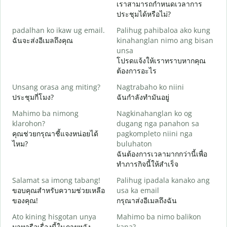
เราสามารถกำหนดเวลาการ
M
ประชุมได้หรือไม่?
g
padalhan ko ikaw ug email.
Palihug pahibaloa ako kung
ส
ฉันจะส่งอีเมลถึงคุณ
kinahanglan nimo ang bisan
G
unsa
ด
โปรดแจ้งให้เราทราบหากคุณ
ต้องการอะไร
O
ใ
Unsang orasa ang miting?
Nagtrabaho ko niini
ประชุมกี่โมง?
ฉันกำลังทำมันอยู่
ล
Mahimo ba nimong
Nagkinahanglan ko og
klarohon?
dugang nga panahon sa
คุณช่วยกรุณาชี้แจงหน่อยได้
pagkompleto niini nga
A
ไหม?
buluhaton
h
ฉันต้องการเวลามากกว่านี้เพื่อ
โ
ทำภารกิจนี้ให้สำเร็จ
Salamat sa imong tabang!
Palihug ipadala kanako ang
ขอบคุณสำหรับความช่วยเหลือ
usa ka email
ของคุณ!
กรุณาส่งอีเมลถึงฉัน
Ato kining hisgotan unya
Mahimo ba nimo balikon
มาหารือเรื่องนี้ในภายหลัง
kana?