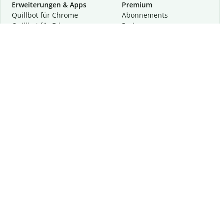
Erweiterungen & Apps
Premium
Quillbot für Chrome
Abon­ne­ments
Quillbot für Edge
Preise
Quillbot für Safari
Für Teams
Quillbot für Android
Partnerprogramm
Quillbot für iOS
Demo anfragen
Quillbot für Windows
Quillbot für macOS
Quillbot für Word
Tools
Unternehmen
Schreibhilfen
Über uns
Textkorrektur
Privatsphäre & Sicherheit
Zitieren und Originalität
Karriere
KI-Tools
Hilfe
Kontakt
Ressourcen
Folge uns