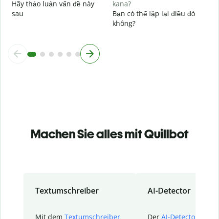
Hãy thảo luận vấn đề này
kana?
sau
Bạn có thể lặp lại điều đó
không?
Machen Sie alles mit Quillbot
Textumschreiber
AI-Detector
Mit dem
Textumschreiber
Der
AI-Detector
von