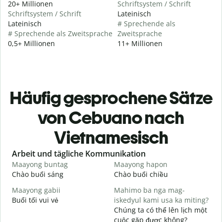
20+ Millionen
Schriftsystem / Schrift
Schriftsystem / Schrift
Lateinisch
Lateinisch
# Sprechende als
# Sprechende als Zweitsprache
Zweitsprache
0,5+ Millionen
11+ Millionen
Häufig gesprochene Sätze
von Cebuano nach
Vietnamesisch
Slide 1 of 6
Arbeit und tägliche Kommunikation
Maayong buntag
Maayong hapon
H
Chào buổi sáng
Chào buổi chiều
X
Maayong gabii
Mahimo ba nga mag-
A
Buổi tối vui vẻ
iskedyul kami usa ka miting?
T
Chúng ta có thể lên lịch một
M
cuộc gặp được không?