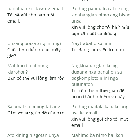
g
padalhan ko ikaw ug email.
Palihug pahibaloa ako kung
C
Tôi sẽ gửi cho bạn một
kinahanglan nimo ang bisan
t
email.
unsa
G
Xin vui lòng cho tôi biết nếu
K
bạn cần bất cứ điều gì
O
Unsang orasa ang miting?
Nagtrabaho ko niini
C
Cuộc họp diễn ra lúc mấy
Tôi đang làm việc trên nó
giờ?
T
Mahimo ba nimong
Nagkinahanglan ko og
klarohon?
dugang nga panahon sa
Bạn có thể vui lòng làm rõ?
pagkompleto niini nga
A
buluhaton
h
Tôi cần thêm thời gian để
K
hoàn thành nhiệm vụ này
Salamat sa imong tabang!
Palihug ipadala kanako ang
Cảm ơn sự giúp đỡ của bạn!
usa ka email
Xin vui lòng gửi cho tôi một
email
Ato kining hisgotan unya
Mahimo ba nimo balikon