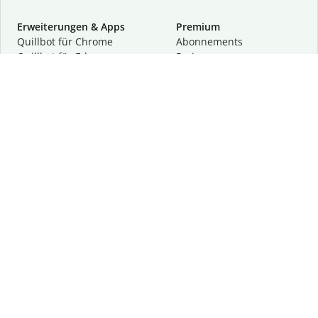
Erweiterungen & Apps
Premium
Quillbot für Chrome
Abon­ne­ments
Quillbot für Edge
Preise
Quillbot für Safari
Für Teams
Quillbot für Android
Partnerprogramm
Quillbot für iOS
Demo anfragen
Quillbot für Windows
Quillbot für macOS
Quillbot für Word
Tools
Unternehmen
Schreibhilfen
Über uns
Textkorrektur
Privatsphäre & Sicherheit
Zitieren und Originalität
Karriere
KI-Tools
Hilfe
Kontakt
Ressourcen
Folge uns