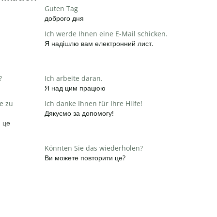
Guten Tag
доброго дня
Ich werde Ihnen eine E-Mail schicken.
Я надішлю вам електронний лист.
?
Ich arbeite daran.
Я над цим працюю
e zu
Ich danke Ihnen für Ihre Hilfe!
Дякуємо за допомогу!
и це
Könnten Sie das wiederholen?
Ви можете повторити це?