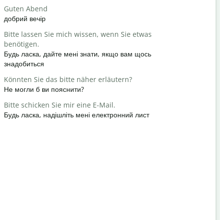
Guten Abend
Hallo / Hi
добрий вечір
Привіт / Пр
Bitte lassen Sie mich wissen, wenn Sie etwas
Wie geht e
benötigen.
як справи
Будь ласка, дайте мені знати, якщо вам щось
Gern gesc
знадобиться
Ні за що
Könnten Sie das bitte näher erläutern?
Entschuldi
Не могли б ви пояснити?
Вибачте / 
Bitte schicken Sie mir eine E-Mail.
Wo ist das
Будь ласка, надішліть мені електронний лист
Де знаходи