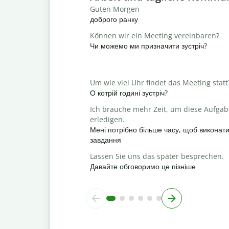
Guten Morgen
доброго ранку
Können wir ein Meeting vereinbaren?
Чи можемо ми призначити зустріч?
Um wie viel Uhr findet das Meeting statt
О котрій годині зустріч?
Ich brauche mehr Zeit, um diese Aufgab
erledigen.
Мені потрібно більше часу, щоб виконат
завдання
Lassen Sie uns das später besprechen.
Давайте обговоримо це пізніше