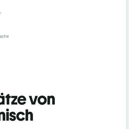
r
rache
ätze von
nisch
Begrüß