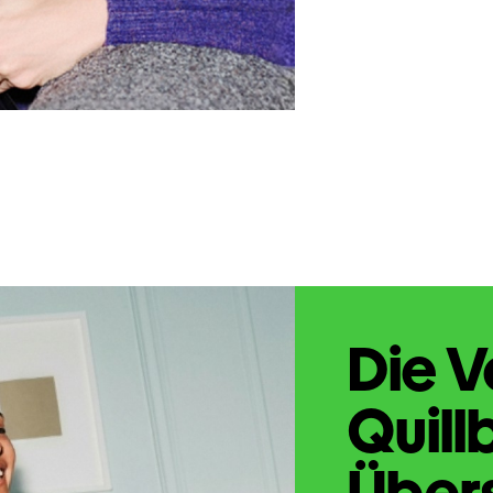
Die V
Quill
Übers