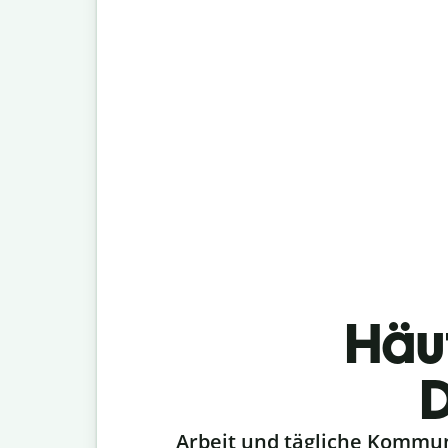
Häu
D
Slide 1 of 6
Arbeit und tägliche Kommu