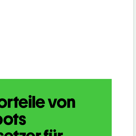
orteile von
bots
etzer für