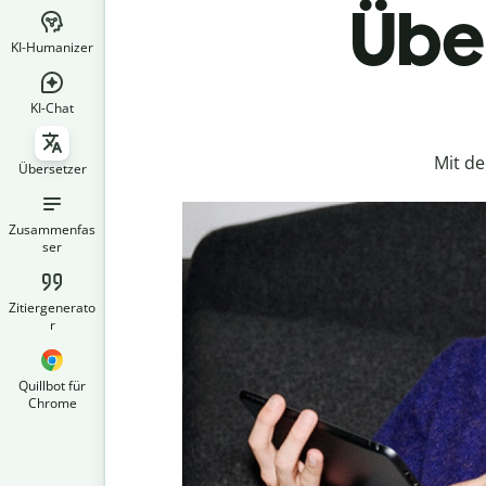
Über
KI-Humanizer
KI-Chat
Mit d
Übersetzer
Zusammenfas
ser
Zitiergenerato
r
Quillbot für
Chrome