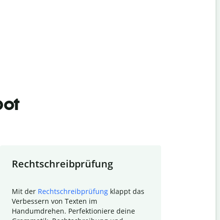
bot
Rechtschreibprüfung
Textzu
Mit der
Rechtschreibprüfung
klappt das
Mithilfe de
Verbessern von Texten im
Quillbot ka
Handumdrehen. Perfektioniere deine
Überblick ü