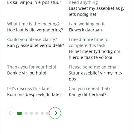
Ek sal vir jou 'n e-pos stuur.
need anything
G
Laat weet my asseblief as jy
Y
iets nodig het
J
What time is the meeting?
I am working on it
Y
Hoe laat is die vergadering?
Ek werk daaraan
J
Could you please clarify?
I need more time to
Kan jy asseblief verduidelik?
complete this task
T
Ek het meer tyd nodig om
hierdie taak te voltooi
W
W
Thank you for your help!
Please send me an email
Dankie vir jou hulp!
Stuur asseblief vir my 'n e-
pos
Let’s discuss this later
Can you repeat that?
Kom ons bespreek dit later
Kan jy dit herhaal?