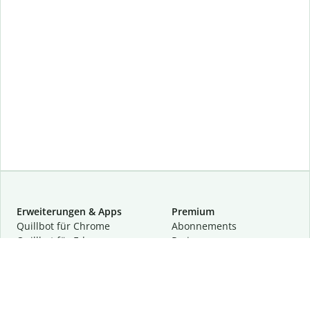
Erweiterungen & Apps
Premium
Quillbot für Chrome
Abon­ne­ments
Quillbot für Edge
Preise
Quillbot für Safari
Für Teams
Quillbot für Android
Partnerprogramm
Quillbot für iOS
Demo anfragen
Quillbot für Windows