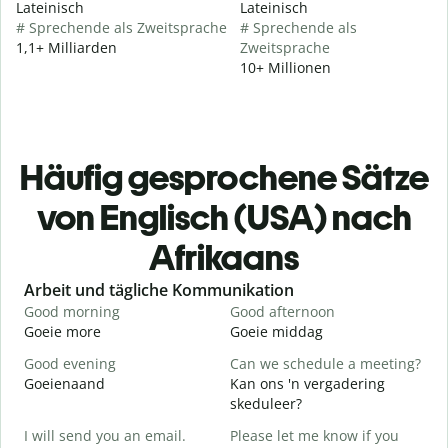
Lateinisch
Lateinisch
# Sprechende als Zweitsprache
# Sprechende als
1,1+ Milliarden
Zweitsprache
10+ Millionen
Häufig gesprochene Sätze
von Englisch (USA) nach
Afrikaans
Slide 1 of 6
Arbeit und tägliche Kommunikation
Good morning
Good afternoon
H
Goeie more
Goeie middag
H
Good evening
Can we schedule a meeting?
M
Goeienaand
Kan ons 'n vergadering
M
skeduleer?
G
I will send you an email.
Please let me know if you
e