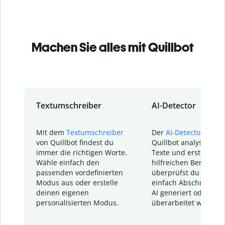
Machen Sie alles mit Quillbot
Textumschreiber
AI-Detector
Mit dem
Textumschreiber
Der
AI-Detector
von
von Quillbot findest du
Quillbot analysiert d
immer die richtigen Worte.
Texte und erstellt ei
Wähle einfach den
hilfreichen Bericht. S
passenden vordefinierten
überprüfst du schnel
Modus aus oder erstelle
einfach Abschnitte, d
deinen eigenen
AI generiert oder
personalisierten Modus.
überarbeitet wurden.