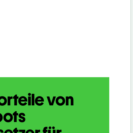
orteile von
bots
etzer für