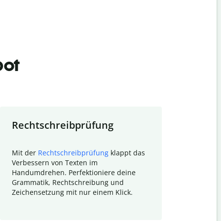
bot
Rechtschreibprüfung
Textzu
Mit der
Rechtschreibprüfung
klappt das
Mithilfe de
Verbessern von Texten im
Quillbot ka
Handumdrehen. Perfektioniere deine
Überblick ü
Grammatik, Rechtschreibung und
So wird das
Zeichensetzung mit nur einem Klick.
Forschungsa
E-Mails zum