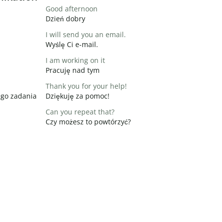
Good afternoon
Dzień dobry
I will send you an email.
Wyślę Ci e-mail.
I am working on it
Pracuję nad tym
Thank you for your help!
ego zadania
Dziękuję za pomoc!
Can you repeat that?
Czy możesz to powtórzyć?