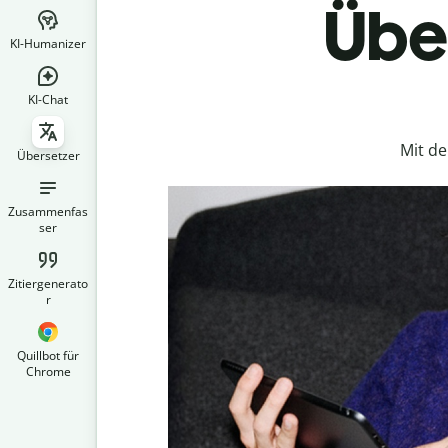
Über
KI-Humanizer
KI-Chat
Mit d
Übersetzer
Zusammenfas
ser
Zitiergenerato
r
Quillbot für
Chrome