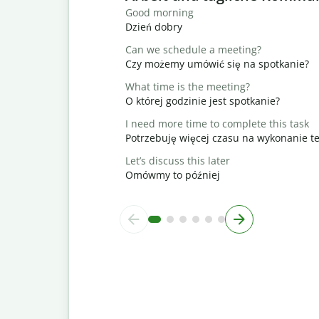
Good morning
Dzień dobry
Can we schedule a meeting?
Czy możemy umówić się na spotkanie?
What time is the meeting?
O której godzinie jest spotkanie?
I need more time to complete this task
Potrzebuję więcej czasu na wykonanie t
Let’s discuss this later
Omówmy to później