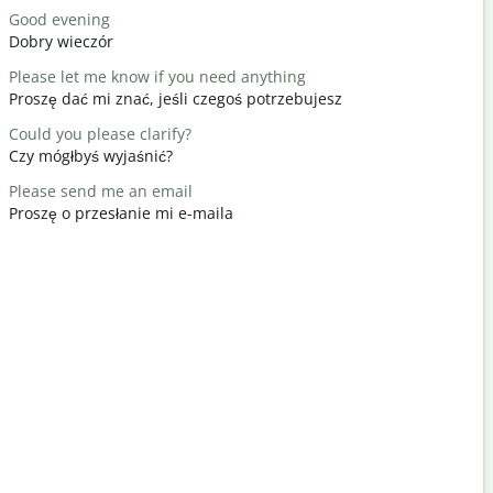
Good evening
Hello / Hi
Dobry wieczór
Cześć / Cz
Please let me know if you need anything
How are y
Proszę dać mi znać, jeśli czegoś potrzebujesz
Jak się ma
Could you please clarify?
You're we
Czy mógłbyś wyjaśnić?
Nie ma za 
Please send me an email
Excuse me 
Proszę o przesłanie mi e-maila
Przeprasz
Where is t
Gdzie jest 