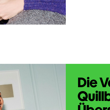
Die V
Quill
Übers