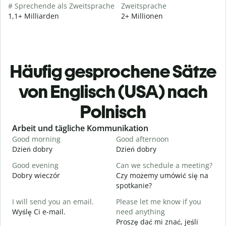
# Sprechende als Zweitsprache
Zweitsprache
1,1+ Milliarden
2+ Millionen
Häufig gesprochene Sätze
von Englisch (USA) nach
Polnisch
Slide 1 of 6
Arbeit und tägliche Kommunikation
Good morning
Good afternoon
H
Dzień dobry
Dzień dobry
C
Good evening
Can we schedule a meeting?
M
Dobry wieczór
Czy możemy umówić się na
N
spotkanie?
G
I will send you an email.
Please let me know if you
e
Wyślę Ci e-mail.
need anything
D
Proszę dać mi znać, jeśli