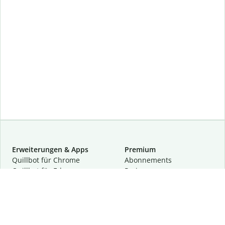
Erweiterungen & Apps
Premium
Quillbot für Chrome
Abon­ne­ments
Quillbot für Edge
Preise
Quillbot für Safari
Für Teams
Quillbot für Android
Partnerprogramm
Quillbot für iOS
Demo anfragen
Quillbot für Windows
Quillbot für macOS