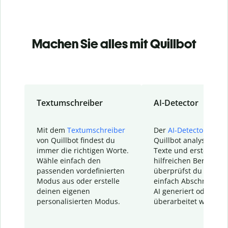
Machen Sie alles mit Quillbot
Textumschreiber
AI-Detector
Mit dem
Textumschreiber
Der
AI-Detector
von
von Quillbot findest du
Quillbot analysiert d
immer die richtigen Worte.
Texte und erstellt ei
Wähle einfach den
hilfreichen Bericht. S
passenden vordefinierten
überprüfst du schnel
Modus aus oder erstelle
einfach Abschnitte, d
deinen eigenen
AI generiert oder
personalisierten Modus.
überarbeitet wurden.