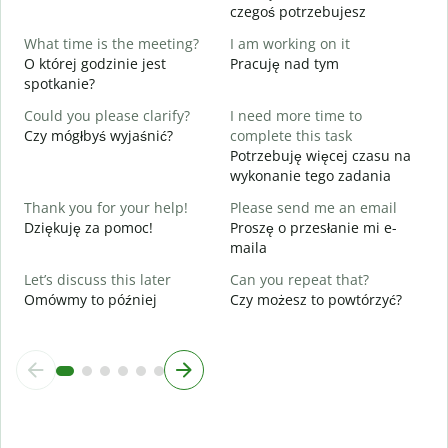
Y
czegoś potrzebujesz
N
What time is the meeting?
I am working on it
Y
O której godzinie jest
Pracuję nad tym
T
spotkanie?
Could you please clarify?
I need more time to
D
Czy mógłbyś wyjaśnić?
complete this task
Potrzebuję więcej czasu na
W
wykonanie tego zadania
G
Thank you for your help!
Please send me an email
Dziękuję za pomoc!
Proszę o przesłanie mi e-
maila
Let’s discuss this later
Can you repeat that?
Omówmy to później
Czy możesz to powtórzyć?