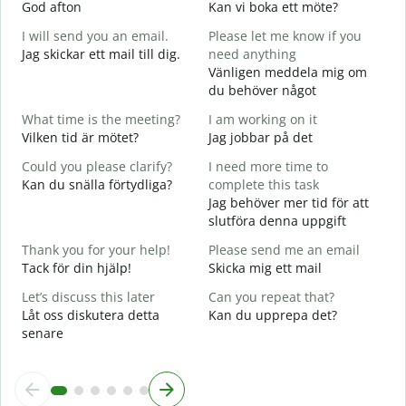
God afton
Kan vi boka ett möte?
J
I will send you an email.
Please let me know if you
G
Jag skickar ett mail till dig.
need anything
e
Vänligen meddela mig om
G
du behöver något
Y
What time is the meeting?
I am working on it
D
Vilken tid är mötet?
Jag jobbar på det
Y
Could you please clarify?
I need more time to
J
Kan du snälla förtydliga?
complete this task
Jag behöver mer tid för att
A
slutföra denna uppgift
W
Thank you for your help!
Please send me an email
V
Tack för din hjälp!
Skicka mig ett mail
Let’s discuss this later
Can you repeat that?
Låt oss diskutera detta
Kan du upprepa det?
senare