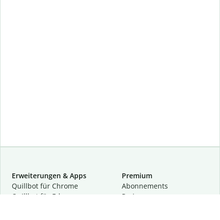
Erweiterungen & Apps
Premium
Quillbot für Chrome
Abon­ne­ments
Quillbot für Edge
Preise
Quillbot für Safari
Für Teams
Quillbot für Android
Partnerprogramm