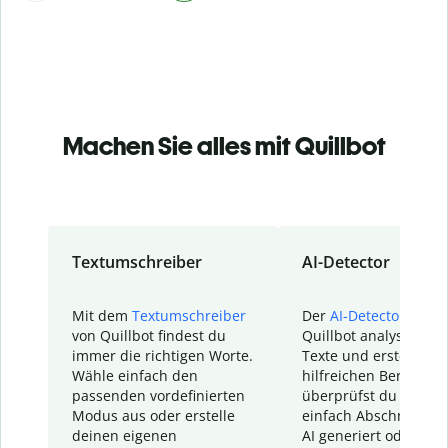
Machen Sie alles mit Quillbot
Textumschreiber
AI-Detector
Mit dem
Textumschreiber
Der
AI-Detector
von
von Quillbot findest du
Quillbot analysiert d
immer die richtigen Worte.
Texte und erstellt ei
Wähle einfach den
hilfreichen Bericht. S
passenden vordefinierten
überprüfst du schnel
Modus aus oder erstelle
einfach Abschnitte, d
deinen eigenen
AI generiert oder