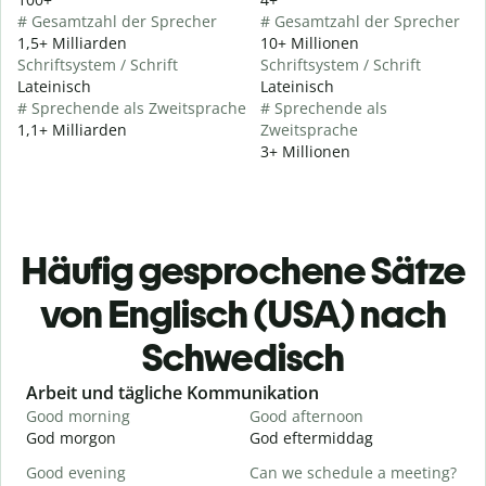
# Gesamtzahl der Sprecher
# Gesamtzahl der Sprecher
1,5+ Milliarden
10+ Millionen
Schriftsystem / Schrift
Schriftsystem / Schrift
Lateinisch
Lateinisch
# Sprechende als Zweitsprache
# Sprechende als
1,1+ Milliarden
Zweitsprache
3+ Millionen
Häufig gesprochene Sätze
von Englisch (USA) nach
Schwedisch
Slide 1 of 6
Arbeit und tägliche Kommunikation
Good morning
Good afternoon
H
God morgon
God eftermiddag
H
Good evening
Can we schedule a meeting?
M