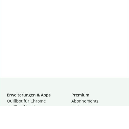
Erweiterungen & Apps
Premium
Quillbot für Chrome
Abon­ne­ments
Quillbot für Edge
Preise
Quillbot für Safari
Für Teams
Quillbot für Android
Partnerprogramm
Quillbot für iOS
Demo anfragen