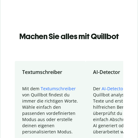
Machen Sie alles mit Quillbot
Textumschreiber
AI-Detector
Mit dem
Textumschreiber
Der
AI-Detector
von
von Quillbot findest du
Quillbot analysiert d
immer die richtigen Worte.
Texte und erstellt ei
Wähle einfach den
hilfreichen Bericht. S
passenden vordefinierten
überprüfst du schnel
Modus aus oder erstelle
einfach Abschnitte, d
deinen eigenen
AI generiert oder
personalisierten Modus.
überarbeitet wurden.