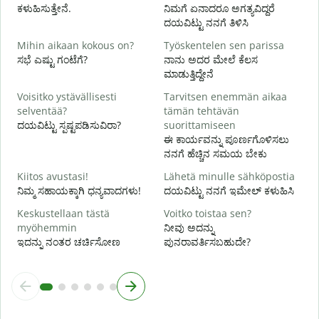
T
ಕಳುಹಿಸುತ್ತೇನೆ.
ನಿಮಗೆ ಏನಾದರೂ ಅಗತ್ಯವಿದ್ದರೆ
ನ
ದಯವಿಟ್ಟು ನನಗೆ ತಿಳಿಸಿ
K
Mihin aikaan kokous on?
Työskentelen sen parissa
ಹ
ಸಭೆ ಎಷ್ಟು ಗಂಟೆಗೆ?
ನಾನು ಅದರ ಮೇಲೆ ಕೆಲಸ
ಮಾಡುತ್ತಿದ್ದೇನೆ
H
Voisitko ystävällisesti
Tarvitsen enemmän aikaa
selventää?
tämän tehtävän
ದಯವಿಟ್ಟು ಸ್ಪಷ್ಟಪಡಿಸುವಿರಾ?
suorittamiseen
M
ಈ ಕಾರ್ಯವನ್ನು ಪೂರ್ಣಗೊಳಿಸಲು
ಹ
ನನಗೆ ಹೆಚ್ಚಿನ ಸಮಯ ಬೇಕು
Kiitos avustasi!
Lähetä minulle sähköpostia
ನಿಮ್ಮ ಸಹಾಯಕ್ಕಾಗಿ ಧನ್ಯವಾದಗಳು!
ದಯವಿಟ್ಟು ನನಗೆ ಇಮೇಲ್ ಕಳುಹಿಸಿ
Keskustellaan tästä
Voitko toistaa sen?
myöhemmin
ನೀವು ಅದನ್ನು
ಇದನ್ನು ನಂತರ ಚರ್ಚಿಸೋಣ
ಪುನರಾವರ್ತಿಸಬಹುದೇ?