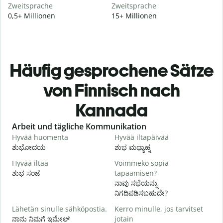
Zweitsprache
Zweitsprache
0,5+ Millionen
15+ Millionen
Häufig gesprochene Sätze
von Finnisch nach
Kannada
Slide 1 of 6
Arbeit und tägliche Kommunikation
Hyvää huomenta
Hyvää iltapäivää
H
ಶುಭೋದಯ
ಶುಭ ಮಧ್ಯಾಹ್ನ
Hyvää iltaa
Voimmeko sopia
N
ಶುಭ ಸಂಜೆ
tapaamisen?
ನ
ನಾವು ಸಭೆಯನ್ನು
H
ನಿಗದಿಪಡಿಸಬಹುದೇ?
i
Lähetän sinulle sähköpostia.
Kerro minulle, jos tarvitset
ನಾನು ನಿಮಗೆ ಇಮೇಲ್
jotain