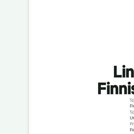
Lin
Finn
S
Fi
Sp
Ur
P
F