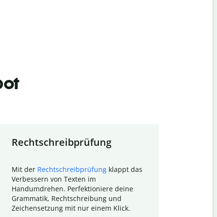
bot
Rechtschreibprüfung
Textzu
Mit der
Rechtschreibprüfung
klappt das
Mithilfe de
Verbessern von Texten im
Quillbot ka
Handumdrehen. Perfektioniere deine
Überblick ü
Grammatik, Rechtschreibung und
So wird das
Zeichensetzung mit nur einem Klick.
Forschungsa