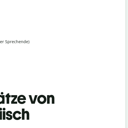
her Sprechende)
ätze von
iisch
Begrüß