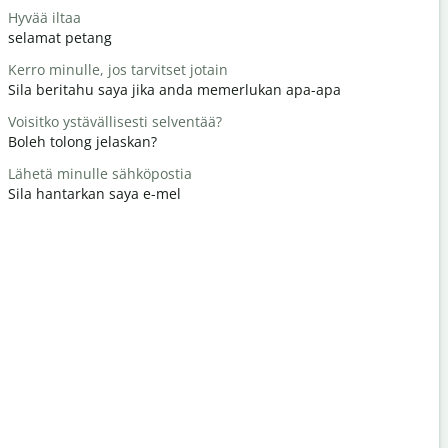
Hyvää iltaa
Hei / Hei
selamat petang
Hello / Hai
Kerro minulle, jos tarvitset jotain
Miten voit
Sila beritahu saya jika anda memerlukan apa-apa
apa khaba
Voisitko ystävällisesti selventää?
Tervetuloa
Boleh tolong jelaskan?
Anda dial
Lähetä minulle sähköpostia
Anteeksi /
Sila hantarkan saya e-mel
Maafkan s
Missä on lä
Di manakah