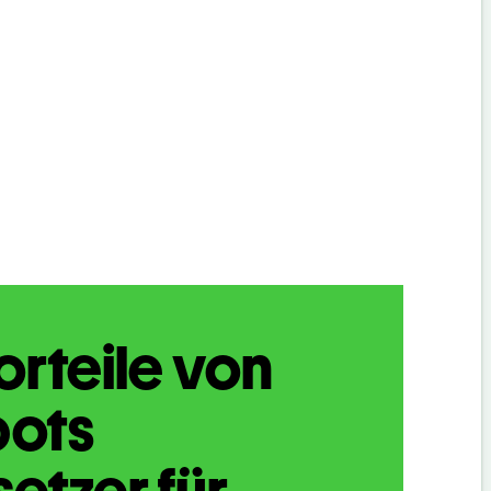
orteile von
bots
etzer für