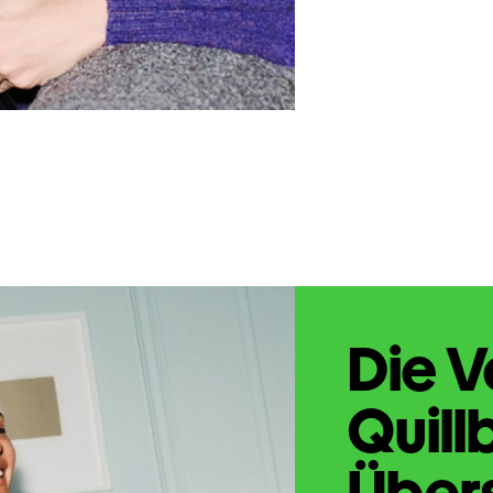
Die V
Quill
Übers