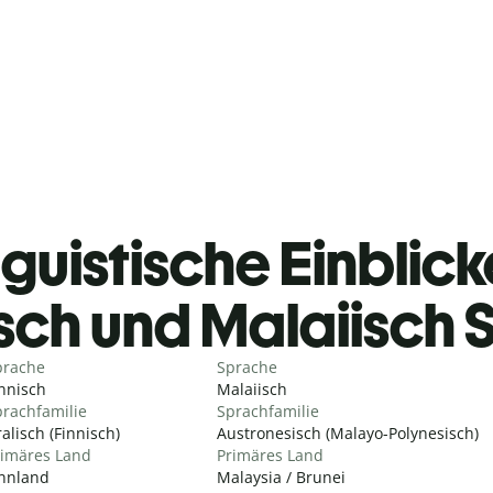
guistische Einblicke
isch und Malaiisch
prache
Sprache
nnisch
Malaiisch
rachfamilie
Sprachfamilie
alisch (Finnisch)
Austronesisch (Malayo-Polynesisch)
rimäres Land
Primäres Land
innland
Malaysia / Brunei