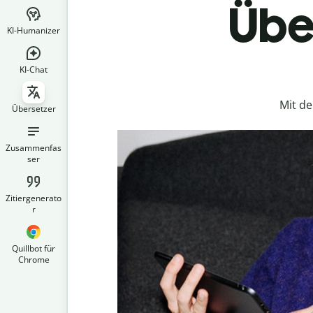
Über
KI-Humanizer
KI-Chat
Mit d
Übersetzer
Zusammenfas
ser
Zitiergenerato
r
Quillbot für
Chrome