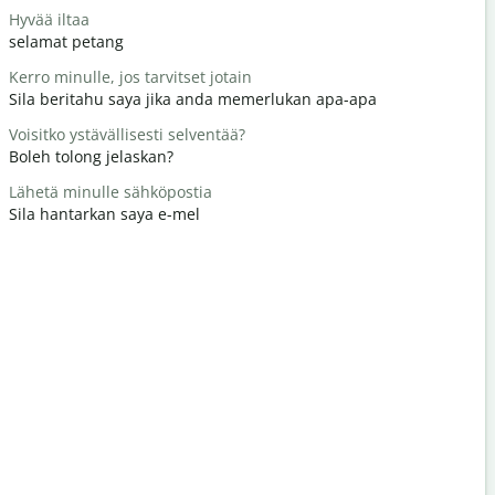
Hyvää iltaa
Hei / Hei
selamat petang
Hello / Hai
Kerro minulle, jos tarvitset jotain
Miten voit
Sila beritahu saya jika anda memerlukan apa-apa
apa khaba
Voisitko ystävällisesti selventää?
Tervetuloa
Boleh tolong jelaskan?
Anda dial
Lähetä minulle sähköpostia
Anteeksi /
Sila hantarkan saya e-mel
Maafkan s
Missä on lä
Di manakah