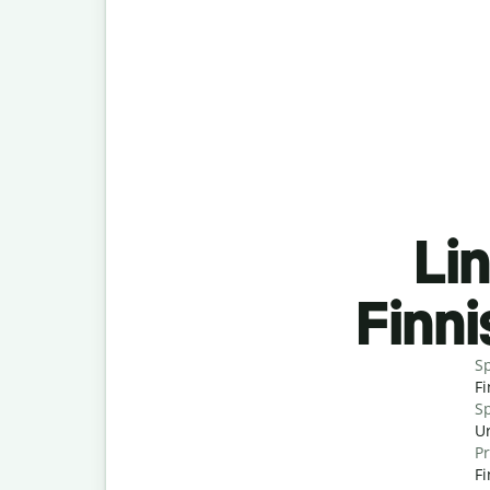
Lin
Finn
S
Fi
Sp
Ur
P
F