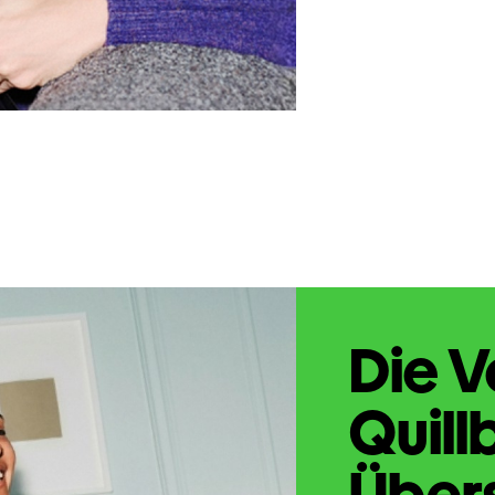
Die V
Quill
Übers