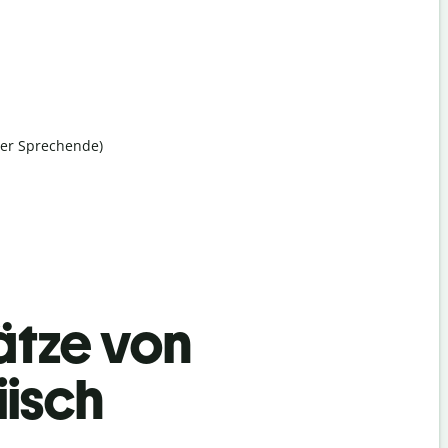
her Sprechende)
ätze von
iisch
Begrüß