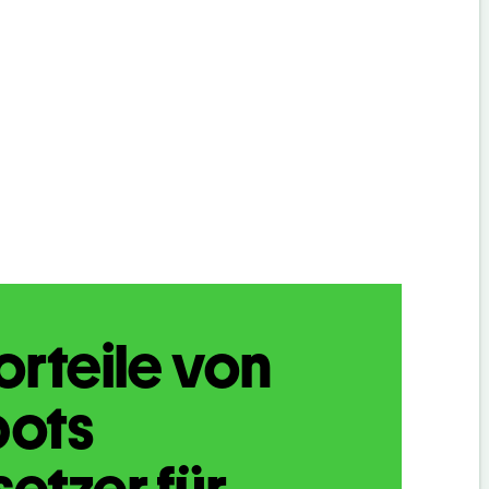
orteile von
bots
etzer für