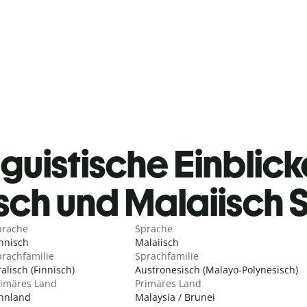
guistische Einblicke
isch und Malaiisch
prache
Sprache
nnisch
Malaiisch
rachfamilie
Sprachfamilie
alisch (Finnisch)
Austronesisch (Malayo-Polynesisch)
rimäres Land
Primäres Land
innland
Malaysia / Brunei