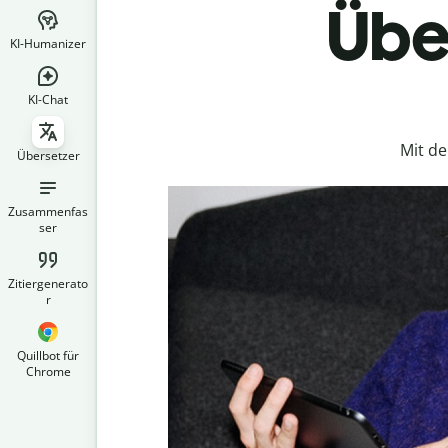
Über
KI-Humanizer
KI-Chat
Mit d
Übersetzer
Zusammenfas
ser
Zitiergenerato
r
Quillbot für
Chrome