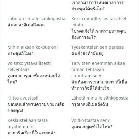
เราสามารถกำหนดเวลาการ
H
ประชุมได้หรือไม่?
i
Lähetän sinulle sähköpostia.
Kerro minulle, jos tarvitset
ส
ฉันจะส่งอีเมลถึงคุณ
jotain
T
โปรดแจ้งให้เราทราบหากคุณ
ด
ต้องการอะไร
K
Mihin aikaan kokous on?
Työskentelen sen parissa
ใ
ประชุมกี่โมง?
ฉันกำลังทำมันอยู่
H
Voisitko ystävällisesti
Tarvitsen enemmän aikaa
ล
selventää?
tämän tehtävän
คุณช่วยกรุณาชี้แจงหน่อยได้
suorittamiseen
M
ไหม?
ฉันต้องการเวลามากกว่านี้เพื่อ
โ
ทำภารกิจนี้ให้สำเร็จ
Kiitos avustasi!
Lähetä minulle sähköpostia
ขอบคุณสำหรับความช่วยเหลือ
กรุณาส่งอีเมลถึงฉัน
ของคุณ!
Keskustellaan tästä
Voitko toistaa sen?
myöhemmin
คุณช่วยพูดซ้ำได้ไหม?
มาหารือเรื่องนี้ในภายหลัง