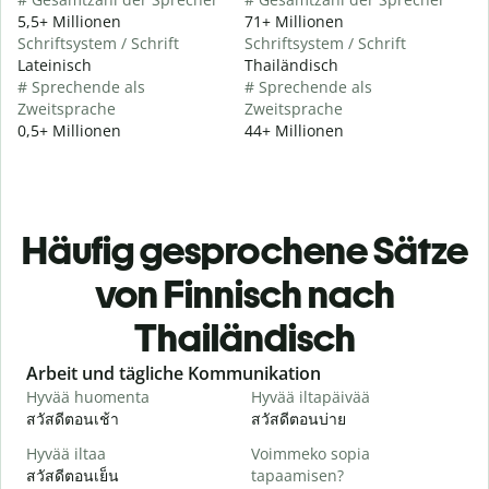
5,5+ Millionen
71+ Millionen
Schriftsystem / Schrift
Schriftsystem / Schrift
Lateinisch
Thailändisch
# Sprechende als
# Sprechende als
Zweitsprache
Zweitsprache
0,5+ Millionen
44+ Millionen
Häufig gesprochene Sätze
von Finnisch nach
Thailändisch
Slide 1 of 6
Arbeit und tägliche Kommunikation
Hyvää huomenta
Hyvää iltapäivää
H
สวัสดีตอนเช้า
สวัสดีตอนบ่าย
ส
Hyvää iltaa
Voimmeko sopia
N
สวัสดีตอนเย็น
tapaamisen?
ฉ