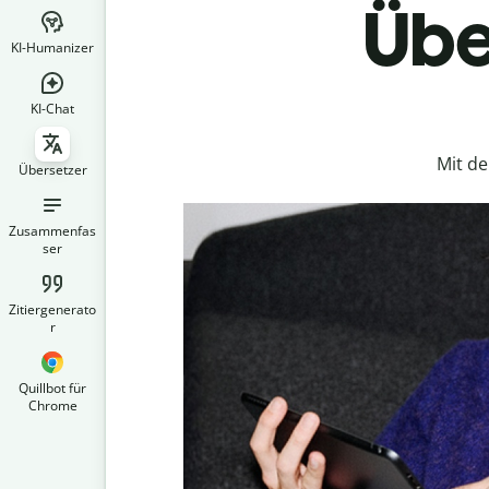
Übe
KI-Humanizer
KI-Chat
Mit d
Übersetzer
Zusammenfas
ser
Zitiergenerato
r
Quillbot für
Chrome