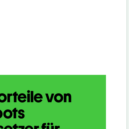
orteile von
bots
etzer für