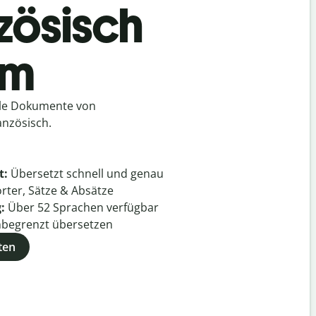
zösisch
am
lle Dokumente von
nzösisch.
t:
Übersetzt schnell und genau
rter, Sätze & Absätze
g:
Über
52
Sprachen verfügbar
begrenzt übersetzen
ten