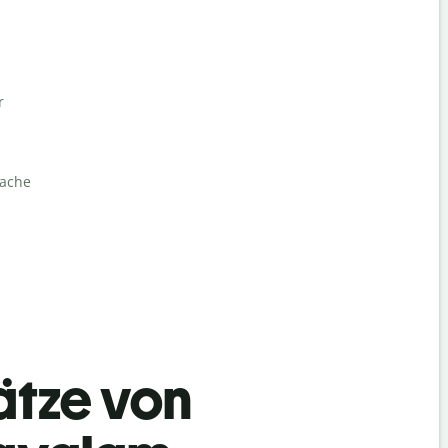
r
rache
ätze von