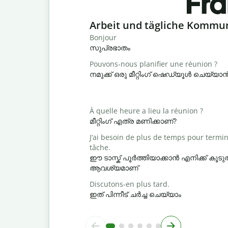
Fra
Slide 1 of 6
Arbeit und tägliche Kommu
Bonjour
സുപ്രഭാതം
Pouvons-nous planifier une réunion ?
നമുക്ക് ഒരു മീറ്റിംഗ് ഷെഡ്യൂൾ ചെയ്യ
À quelle heure a lieu la réunion ?
മീറ്റിംഗ് എത്ര മണിക്കാണ്?
J’ai besoin de plus de temps pour termin
tâche.
ഈ ടാസ്ക് പൂർത്തിയാക്കാൻ എനിക്ക് ക
ആവശ്യമാണ്
Discutons-en plus tard.
ഇത് പിന്നീട് ചർച്ച ചെയ്യാം