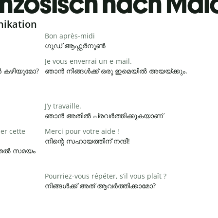
nzösisch nach Ma
nikation
Bon après-midi
ഗുഡ് ആഫ്റ്റർനൂൺ
Je vous enverrai un e-mail.
ാൻ കഴിയുമോ?
ഞാൻ നിങ്ങൾക്ക് ഒരു ഇമെയിൽ അയയ്ക്കും.
J’y travaille.
ഞാൻ അതിൽ പ്രവർത്തിക്കുകയാണ്
er cette
Merci pour votre aide !
നിന്റെ സഹായത്തിന് നന്ദി!
ൂടുതൽ സമയം
Pourriez-vous répéter, s’il vous plaît ?
നിങ്ങൾക്ക് അത് ആവർത്തിക്കാമോ?