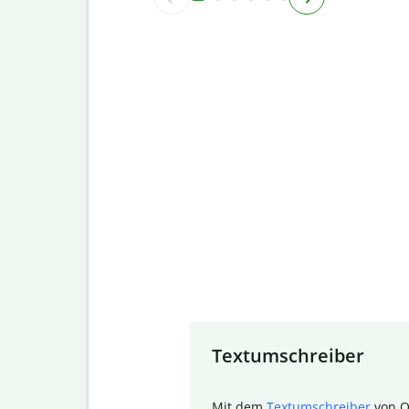
Slide 1 of 7
Textumschreiber
Mit dem
Textumschreiber
von Q