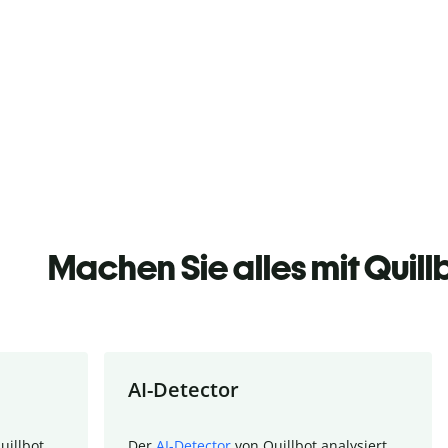
Machen Sie alles mit Quill
AI-Detector
uillbot
Der
AI-Detector
von Quillbot analysiert