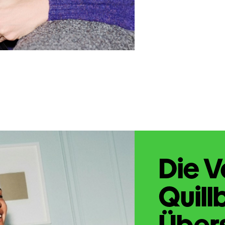
Die V
Quill
Übers