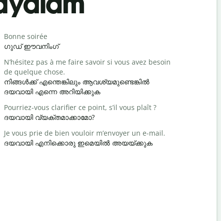
layalam
Begrüß
Bonne soirée
Bonjour / 
ഗുഡ് ഈവനിംഗ്
ഹലോ / ഹ
N’hésitez pas à me faire savoir si vous avez besoin
Comment a
de quelque chose.
സുഖമാണേ
നിങ്ങൾക്ക് എന്തെങ്കിലും ആവശ്യമുണ്ടെങ്കിൽ
Vous êtes 
ദയവായി എന്നെ അറിയിക്കുക
നിനക്ക് സ
Pourriez-vous clarifier ce point, s’il vous plaît ?
Excusez-mo
ദയവായി വ്യക്തമാക്കാമോ?
ക്ഷമിക്കണം
Je vous prie de bien vouloir m’envoyer un e-mail.
Où est l’hô
ദയവായി എനിക്കൊരു ഇമെയിൽ അയയ്ക്കുക
അടുത്തെവി