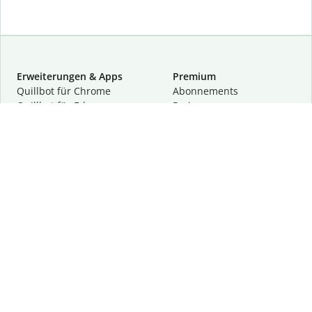
Erweiterungen & Apps
Premium
Quillbot für Chrome
Abon­ne­ments
Quillbot für Edge
Preise
Quillbot für Safari
Für Teams
Quillbot für Android
Partnerprogramm
Quillbot für iOS
Demo anfragen
Quillbot für Windows
Quillbot für macOS
Quillbot für Word
Tools
Unternehmen
Schreibhilfen
Über uns
Textkorrektur
Privatsphäre & Sicherheit
Zitieren und Originalität
Karriere
KI-Tools
Hilfe
Kontakt
Ressourcen