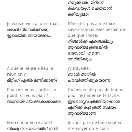
നമുക്ക് ഒരു മീറ്റിംഗ്
എ
ഷെഡ്യൂൾ ചെയ്യാൻ
B
കഴിയുമോ?
Je vous enverrai un e-mail.
N’hésitez pas à me faire
ഞാൻ നിങ്ങൾക്ക് ഒരു
savoir si vous avez besoin de
V
ഇമെയിൽ അയയ്ക്കും.
quelque chose.
ന
നിങ്ങൾക്ക് എന്തെങ്കിലും
ആവശ്യമുണ്ടെങ്കിൽ
O
ദയവായി എന്നെ
അറിയിക്കുക
A
À quelle heure a lieu la
J’y travaille.
വ
réunion ?
ഞാൻ അതിൽ
മീറ്റിംഗ് എത്ര മണിക്കാണ്?
പ്രവർത്തിക്കുകയാണ്
O
Pourriez-vous clarifier ce
J’ai besoin de plus de temps
?
point, s’il vous plaît ?
pour terminer cette tâche.
ദയവായി വ്യക്തമാക്കാമോ?
ഈ ടാസ്ക് പൂർത്തിയാക്കാൻ
ഹ
എനിക്ക് കൂടുതൽ സമയം
ആവശ്യമാണ്
Merci pour votre aide !
Je vous prie de bien vouloir
നിന്റെ സഹായത്തിന് നന്ദി!
m’envoyer un e-mail.