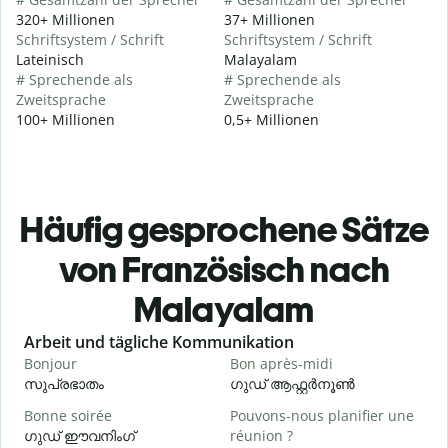
320+ Millionen
37+ Millionen
Schriftsystem / Schrift
Schriftsystem / Schrift
Lateinisch
Malayalam
# Sprechende als
# Sprechende als
Zweitsprache
Zweitsprache
100+ Millionen
0,5+ Millionen
Häufig gesprochene Sätze
von Französisch nach
Malayalam
Slide 1 of 6
Arbeit und tägliche Kommunikation
Bonjour
Bon après-midi
B
സുപ്രഭാതം
ഗുഡ് ആഫ്റ്റർനൂൺ
Bonne soirée
Pouvons-nous planifier une
ഗുഡ് ഈവനിംഗ്
réunion ?
J