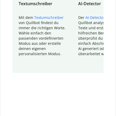
Textumschreiber
AI-Detector
Mit dem
Textumschreiber
Der
AI-Detector
von
von Quillbot findest du
Quillbot analysiert d
immer die richtigen Worte.
Texte und erstellt ei
Wähle einfach den
hilfreichen Bericht. S
passenden vordefinierten
überprüfst du schnel
Modus aus oder erstelle
einfach Abschnitte, d
deinen eigenen
AI generiert oder
personalisierten Modus.
überarbeitet wurden.