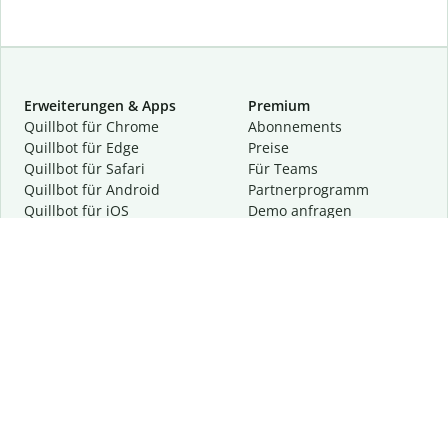
Erweiterungen & Apps
Premium
Quillbot für Chrome
Abon­ne­ments
Quillbot für Edge
Preise
Quillbot für Safari
Für Teams
Quillbot für Android
Partnerprogramm
Quillbot für iOS
Demo anfragen
Quillbot für Windows
Quillbot für macOS
Quillbot für Word
Tools
Unternehmen
Schreibhilfen
Über uns
Textkorrektur
Privatsphäre & Sicherheit
Zitieren und Originalität
Karriere
KI-Tools
Hilfe
Kontakt
Ressourcen