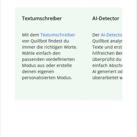
Textumschreiber
AI-Detector
Mit dem
Textumschreiber
Der
AI-Detector
von
von Quillbot findest du
Quillbot analysiert d
immer die richtigen Worte.
Texte und erstellt ei
Wähle einfach den
hilfreichen Bericht. S
passenden vordefinierten
überprüfst du schnel
Modus aus oder erstelle
einfach Abschnitte, d
deinen eigenen
AI generiert oder
personalisierten Modus.
überarbeitet wurden.