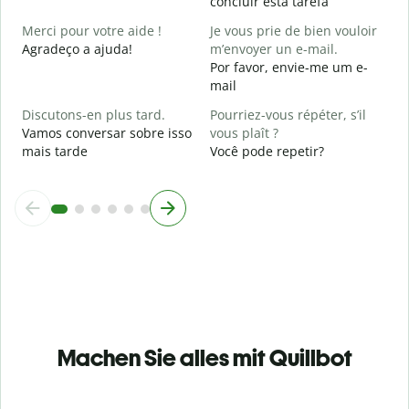
concluir esta tarefa
p
Merci pour votre aide !
Je vous prie de bien vouloir
Agradeço a ajuda!
m’envoyer un e-mail.
Por favor, envie-me um e-
mail
Discutons-en plus tard.
Pourriez-vous répéter, s’il
Vamos conversar sobre isso
vous plaît ?
mais tarde
Você pode repetir?
Machen Sie alles mit Quillbot