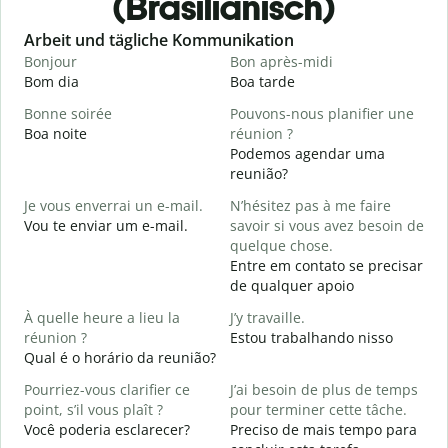
(Brasilianisch)
Slide 1 of 6
Arbeit und tägliche Kommunikation
Bonjour
Bon après-midi
B
Bom dia
Boa tarde
O
Bonne soirée
Pouvons-nous planifier une
Boa noite
réunion ?
J
Podemos agendar uma
reunião?
B
Je vous enverrai un e-mail.
N’hésitez pas à me faire
B
Vou te enviar um e-mail.
savoir si vous avez besoin de
V
quelque chose.
D
Entre em contato se precisar
de qualquer apoio
O
S
À quelle heure a lieu la
J’y travaille.
réunion ?
Estou trabalhando nisso
A
Qual é o horário da reunião?
A
Pourriez-vous clarifier ce
J’ai besoin de plus de temps
O
point, s’il vous plaît ?
pour terminer cette tâche.
?
Você poderia esclarecer?
Preciso de mais tempo para
O