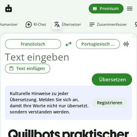
Premium
-Humanizer
KI-Chat
Übersetzer
Zusammenfasser
Französisch
Portugiesisch (Brasilianisc
Text einfügen
Übersetzen
Kulturelle Hinweise zu jeder
Übersetzung. Melden Sie sich an,
Registrieren
damit Ihre Worte nicht nur übersetzt,
sondern verstanden werden.
Quillbots praktischer