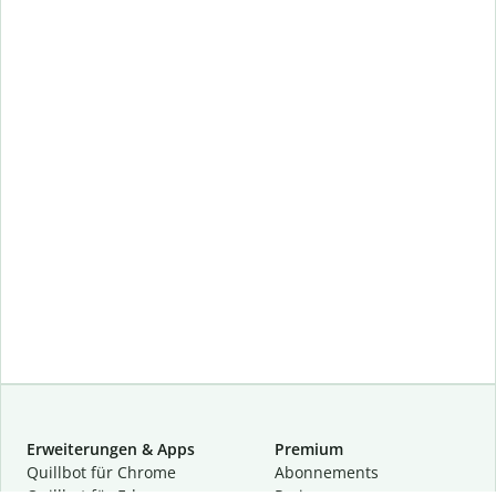
Erweiterungen & Apps
Premium
Quillbot für Chrome
Abon­ne­ments
Quillbot für Edge
Preise