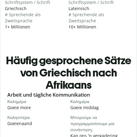
Schriftsystem / Schrift
Schriftsystem / Schrift
Griechisch
Lateinisch
# Sprechende als
# Sprechende als
Zweitsprache
Zweitsprache
1+ Millionen
10+ Millionen
Häufig gesprochene Sätze
von Griechisch nach
Afrikaans
Slide 1 of 6
Arbeit und tägliche Kommunikation
Καλημέρα
Καλημέρα
Γ
Goeie more
Goeie middag
H
Καλησπέρα
Μπορούμε να
Τ
Goeienaand
προγραμματίσουμε μια
M
συνάντηση;
Κ
Kan ons 'n vergadering