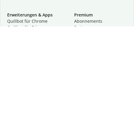
Erweiterungen & Apps
Premium
Quillbot für Chrome
Abon­ne­ments
Quillbot für Edge
Preise
Quillbot für Safari
Für Teams
Quillbot für Android
Partnerprogramm
Quillbot für iOS
Demo anfragen
Quillbot für Windows
Quillbot für macOS
Quillbot für Word
Tools
Unternehmen
Schreibhilfen
Über uns
Textkorrektur
Privatsphäre & Sicherheit
Zitieren und Originalität
Karriere
KI-Tools
Hilfe
Kontakt
Ressourcen
Folge uns