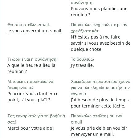
συνάντηση;
J
Pouvons-nous planifier une
Κ
réunion ?
B
Θα σου στείλω email.
Παρακαλώ ενημερώστε με αν
Κ
Je vous enverrai un e-mail.
χρειάζεστε κάτι
V
N’hésitez pas à me faire
savoir si vous avez besoin de
Ν
quelque chose.
O
Τι ώρα είναι η συνάντηση;
Το δουλεύω
Α
À quelle heure a lieu la
J’y travaille.
A
réunion ?
Π
Μπορείτε παρακαλώ να
Χρειάζομαι περισσότερο χρόνο
ξ
διευκρινίσετε;
για να ολοκληρώσω αυτήν την
O
Pourriez-vous clarifier ce
εργασία
?
point, s’il vous plaît ?
J’ai besoin de plus de temps
pour terminer cette tâche.
Σας ευχαριστώ για τη βοήθειά
Παρακαλώ στείλτε μου ένα
σας!
email
Merci pour votre aide !
Je vous prie de bien vouloir
m’envoyer un e-mail.