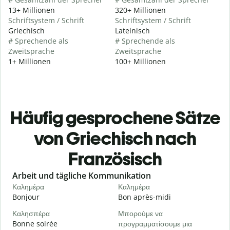
13+ Millionen
320+ Millionen
Schriftsystem / Schrift
Schriftsystem / Schrift
Griechisch
Lateinisch
# Sprechende als
# Sprechende als
Zweitsprache
Zweitsprache
1+ Millionen
100+ Millionen
Häufig gesprochene Sätze
von Griechisch nach
Französisch
Slide 1 of 6
Arbeit und tägliche Kommunikation
Καλημέρα
Καλημέρα
Γ
Bonjour
Bon après-midi
B
Καλησπέρα
Μπορούμε να
Bonne soirée
προγραμματίσουμε μια
Τ