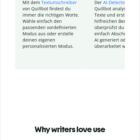
Mit dem
Textumschreiber
Der
AI-Detector
von
von Quillbot findest du
Quillbot analysiert d
immer die richtigen Worte.
Texte und erstellt ei
Wähle einfach den
hilfreichen Bericht. S
passenden vordefinierten
überprüfst du schnel
Modus aus oder erstelle
einfach Abschnitte, d
deinen eigenen
AI generiert oder
personalisierten Modus.
überarbeitet wurden.
Why writers love use