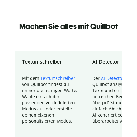
Machen Sie alles mit Quillbot
Textumschreiber
AI-Detector
Mit dem
Textumschreiber
Der
AI-Detector
von
von Quillbot findest du
Quillbot analysiert d
immer die richtigen Worte.
Texte und erstellt ei
Wähle einfach den
hilfreichen Bericht. S
passenden vordefinierten
überprüfst du schnel
Modus aus oder erstelle
einfach Abschnitte, d
deinen eigenen
AI generiert oder
personalisierten Modus.
überarbeitet wurden.