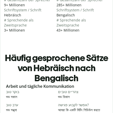
9+ Millionen
285+ Millionen
Schriftsystem / Schrift
Schriftsystem / Schrift
Hebräisch
Bengalisch
# Sprechende als
# Sprechende als
Zweitsprache
Zweitsprache
3+ Millionen
43+ Millionen
Häufig gesprochene Sätze
von Hebräisch nach
Bengalisch
Slide 1 of 6
Arbeit und tägliche Kommunikation
י
צהריים טובים
בוקר טוב
শুভ সকাল
শুভ বিকাল
হ
א
אפשר לקבוע פגישה?
ערב טוב
শুভ সন্ধ্যা
আমরা কি একটি মিটিং শিডিউল করতে
আ