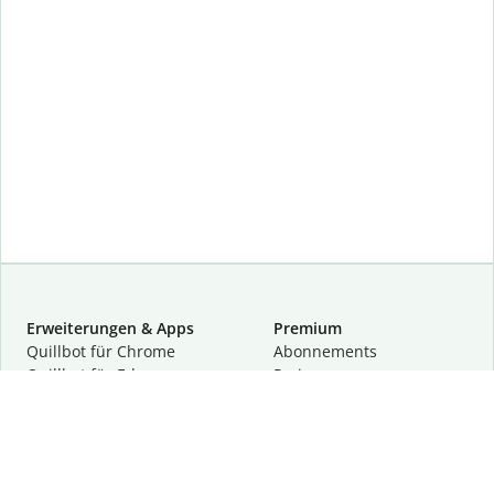
Erweiterungen & Apps
Premium
Quillbot für Chrome
Abon­ne­ments
Quillbot für Edge
Preise
Quillbot für Safari
Für Teams
Quillbot für Android
Partnerprogramm
Quillbot für iOS
Demo anfragen
Quillbot für Windows
Quillbot für macOS