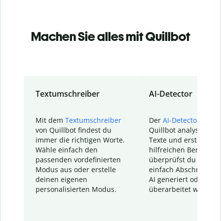
Machen Sie alles mit Quillbot
Textumschreiber
AI-Detector
Mit dem
Textumschreiber
Der
AI-Detector
von
von Quillbot findest du
Quillbot analysiert d
immer die richtigen Worte.
Texte und erstellt ei
Wähle einfach den
hilfreichen Bericht. S
passenden vordefinierten
überprüfst du schnel
Modus aus oder erstelle
einfach Abschnitte, d
deinen eigenen
AI generiert oder
personalisierten Modus.
überarbeitet wurden.