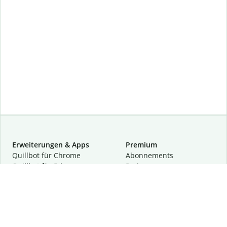
Erweiterungen & Apps
Premium
Quillbot für Chrome
Abon­ne­ments
Quillbot für Edge
Preise
Quillbot für Safari
Für Teams
Quillbot für Android
Partnerprogramm
Quillbot für iOS
Demo anfragen
Quillbot für Windows
Quillbot für macOS