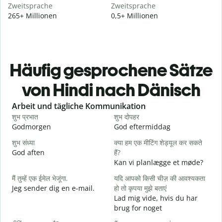
Zweitsprache
Zweitsprache
265+ Millionen
0,5+ Millionen
Häufig gesprochene Sätze
von Hindi nach Dänisch
Slide 1 of 6
Arbeit und tägliche Kommunikation
शुभ प्रभात
शुभ दोपहर
ह
Godmorgen
God eftermiddag
H
शुभ संध्या
क्या हम एक मीटिंग शेड्यूल कर सकते
म
God aften
हैं?
M
Kan vi planlægge et møde?
स
मैं तुम्हें एक ईमेल भेजूंगा.
यदि आपको किसी चीज़ की आवश्यकता
G
Jeg sender dig en e-mail.
हो तो कृपया मुझे बताएं
आ
Lad mig vide, hvis du har
D
brug for noget
हा