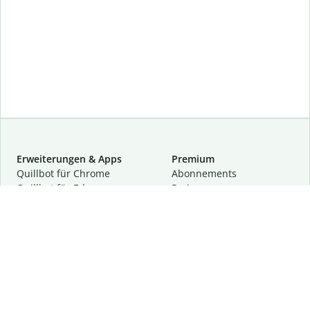
Erweiterungen & Apps
Premium
Quillbot für Chrome
Abon­ne­ments
Quillbot für Edge
Preise
Quillbot für Safari
Für Teams
Quillbot für Android
Partnerprogramm
Quillbot für iOS
Demo anfragen
Quillbot für Windows
Quillbot für macOS
Quillbot für Word
Tools
Unternehmen
Schreibhilfen
Über uns