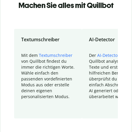
Machen Sie alles mit Quillbot
Textumschreiber
AI-Detector
Mit dem
Textumschreiber
Der
AI-Detector
von
von Quillbot findest du
Quillbot analysiert d
immer die richtigen Worte.
Texte und erstellt ei
Wähle einfach den
hilfreichen Bericht. S
passenden vordefinierten
überprüfst du schnel
Modus aus oder erstelle
einfach Abschnitte, d
deinen eigenen
AI generiert oder
personalisierten Modus.
überarbeitet wurden.