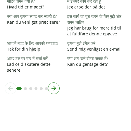
मीटिंग समय क्या है?
मैं इसपर काम कर रहा हूं
J
Hvad tid er mødet?
Jeg arbejder på det
अ
क्या आप कृपया स्पष्ट कर सकते हैं?
इस कार्य को पूरा करने के लिए मुझे और
F
Kan du venligst præcisere?
समय चाहिए
Jeg har brug for mere tid til
न
at fuldføre denne opgave
H
आपकी मदद के लिए आपको धन्यवाद!
कृपया मुझे ईमेल करें
Tak for din hjælp!
Send mig venligst en e-mail
आइए इस पर बाद में चर्चा करें
क्या आप उसे दोहरा सकते हैं?
Lad os diskutere dette
Kan du gentage det?
senere