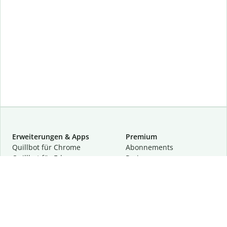
Erweiterungen & Apps
Premium
Quillbot für Chrome
Abon­ne­ments
Quillbot für Edge
Preise
Quillbot für Safari
Für Teams
Quillbot für Android
Partnerprogramm
Quillbot für iOS
Demo anfragen
Quillbot für Windows
Quillbot für macOS
Quillbot für Word