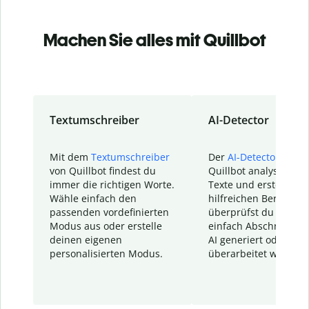
Machen Sie alles mit Quillbot
Textumschreiber
AI-Detector
Mit dem
Textumschreiber
Der
AI-Detector
von
von Quillbot findest du
Quillbot analysiert d
immer die richtigen Worte.
Texte und erstellt ei
Wähle einfach den
hilfreichen Bericht. S
passenden vordefinierten
überprüfst du schnel
Modus aus oder erstelle
einfach Abschnitte, d
deinen eigenen
AI generiert oder
personalisierten Modus.
überarbeitet wurden.