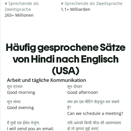
# Sprechende als
# Sprechende als Zweitsprache
Zweitsprache
1,1+ Milliarden
265+ Millionen
Häufig gesprochene Sätze
von Hindi nach Englisch
(USA)
Slide 1 of 6
Arbeit und tägliche Kommunikation
शुभ प्रभात
शुभ दोपहर
ह
Good morning
Good afternoon
H
शुभ संध्या
क्या हम एक मीटिंग शेड्यूल कर सकते
म
Good evening
हैं?
M
Can we schedule a meeting?
स
मैं तुम्हें एक ईमेल भेजूंगा.
यदि आपको किसी चीज़ की आवश्यकता
G
I will send you an email.
हो तो कृपया मुझे बताएं
e