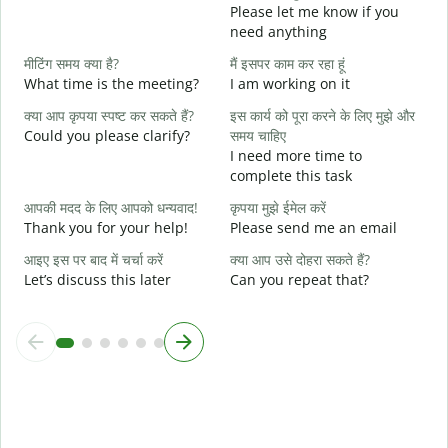
Please let me know if you
आ
need anything
Y
मीटिंग समय क्या है?
मैं इसपर काम कर रहा हूं
हा
What time is the meeting?
I am working on it
Y
क्या आप कृपया स्पष्ट कर सकते हैं?
इस कार्य को पूरा करने के लिए मुझे और
अ
Could you please clarify?
समय चाहिए
I need more time to
complete this task
न
W
आपकी मदद के लिए आपको धन्यवाद!
कृपया मुझे ईमेल करें
Thank you for your help!
Please send me an email
आइए इस पर बाद में चर्चा करें
क्या आप उसे दोहरा सकते हैं?
Let’s discuss this later
Can you repeat that?