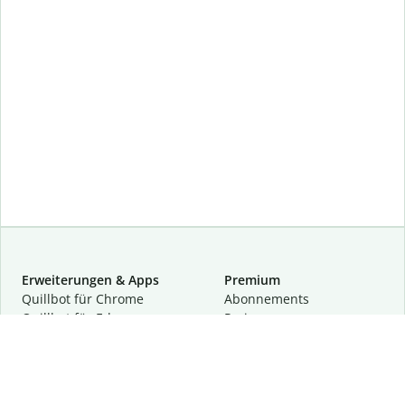
Erweiterungen & Apps
Premium
Quillbot für Chrome
Abon­ne­ments
Quillbot für Edge
Preise
Quillbot für Safari
Für Teams
Quillbot für Android
Partnerprogramm
Quillbot für iOS
Demo anfragen
Quillbot für Windows