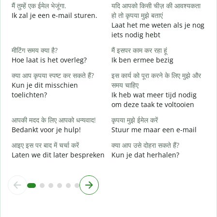
मैं तुम्हें एक ईमेल भेजूंगा.
यदि आपको किसी चीज़ की आवश्यकता
Ik zal je een e-mail sturen.
हो तो कृपया मुझे बताएं
आ
Laat het me weten als je nog
G
iets nodig hebt
हा
मीटिंग समय क्या है?
मैं इसपर काम कर रहा हूं
J
Hoe laat is het overleg?
Ik ben ermee bezig
अ
क्या आप कृपया स्पष्ट कर सकते हैं?
इस कार्य को पूरा करने के लिए मुझे और
T
Kun je dit misschien
समय चाहिए
toelichten?
Ik heb wat meer tijd nodig
न
om deze taak te voltooien
W
h
आपकी मदद के लिए आपको धन्यवाद!
कृपया मुझे ईमेल करें
Bedankt voor je hulp!
Stuur me maar een e-mail
आइए इस पर बाद में चर्चा करें
क्या आप उसे दोहरा सकते हैं?
Laten we dit later bespreken
Kun je dat herhalen?