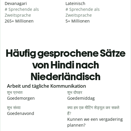
Devanagari
Lateinisch
# Sprechende als
# Sprechende als
Zweitsprache
Zweitsprache
265+ Millionen
5+ Millionen
Häufig gesprochene Sätze
von Hindi nach
Niederländisch
Slide 1 of 6
Arbeit und tägliche Kommunikation
शुभ प्रभात
शुभ दोपहर
ह
Goedemorgen
Goedemiddag
H
शुभ संध्या
क्या हम एक मीटिंग शेड्यूल कर सकते
म
Goedenavond
हैं?
M
Kunnen we een vergadering
स
plannen?
G