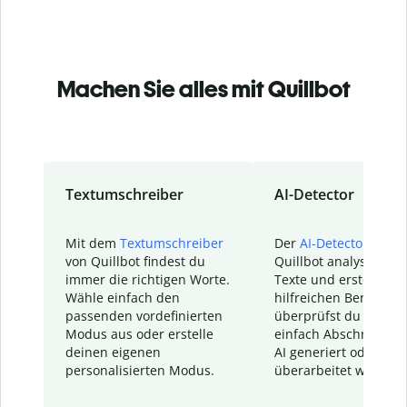
Machen Sie alles mit Quillbot
Textumschreiber
AI-Detector
Mit dem
Textumschreiber
Der
AI-Detector
von
von Quillbot findest du
Quillbot analysiert d
immer die richtigen Worte.
Texte und erstellt ei
Wähle einfach den
hilfreichen Bericht. S
passenden vordefinierten
überprüfst du schnel
Modus aus oder erstelle
einfach Abschnitte, d
deinen eigenen
AI generiert oder
personalisierten Modus.
überarbeitet wurden.