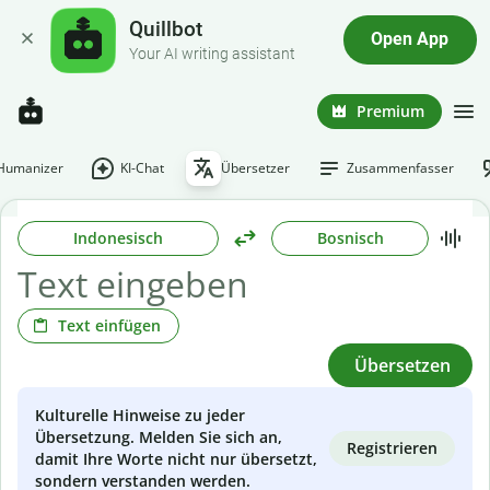
Quillbot
Open App
Your AI writing assistant
Premium
-Humanizer
KI-Chat
Übersetzer
Zusammenfasser
Indonesisch
Bosnisch
Text einfügen
Übersetzen
Kulturelle Hinweise zu jeder
Übersetzung. Melden Sie sich an,
Registrieren
damit Ihre Worte nicht nur übersetzt,
sondern verstanden werden.