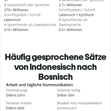
# Gesamtzahl der Sprecher
2,7+ Millionen
270+ Millionen
Schriftsystem / Schrift
Schriftsystem / Schrift
Lateinisch / Kyrillisch
Lateinisch
# Sprechende als
# Sprechende als Zweitsprache
Zweitsprache
215+ Millionen
0,5+ Millionen
Häufig gesprochene Sätze
von Indonesisch nach
Bosnisch
Slide 1 of 6
Arbeit und tägliche Kommunikation
Selamat pagi
Selamat siang
H
Dobro jutro
Dobar dan
Z
Selamat malam
Bisakah kita menjadwalkan
N
Dobro veče
pertemuan?
M