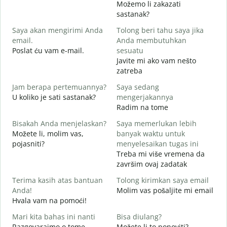
Možemo li zakazati
S
sastanak?
Saya akan mengirimi Anda
Tolong beri tahu saya jika
D
email.
Anda membutuhkan
T
Poslat ću vam e-mail.
sesuatu
Javite mi ako vam nešto
zatreba
Y
D
Jam berapa pertemuannya?
Saya sedang
U koliko je sati sastanak?
mengerjakannya
S
Radim na tome
D
Bisakah Anda menjelaskan?
Saya memerlukan lebih
Možete li, molim vas,
banyak waktu untuk
D
pojasniti?
menyelesaikan tugas ini
G
Treba mi više vremena da
završim ovaj zadatak
Terima kasih atas bantuan
Tolong kirimkan saya email
Anda!
Molim vas pošaljite mi email
Hvala vam na pomoći!
Mari kita bahas ini nanti
Bisa diulang?
Razgovarajmo o tome
Možete li to ponoviti?