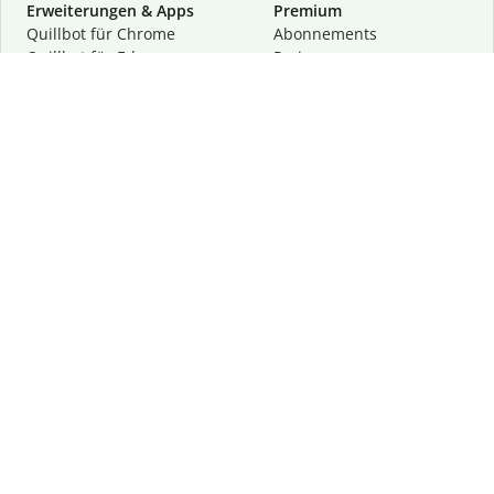
Erweiterungen & Apps
Premium
Quillbot für Chrome
Abon­ne­ments
Quillbot für Edge
Preise
Quillbot für Safari
Für Teams
Quillbot für Android
Partnerprogramm
Quillbot für iOS
Demo anfragen
Quillbot für Windows
Quillbot für macOS
Quillbot für Word
Tools
Unternehmen
Schreibhilfen
Über uns
Textkorrektur
Privatsphäre & Sicherheit
Zitieren und Originalität
Karriere
KI-Tools
Hilfe
Kontakt
Ressourcen
Folge uns