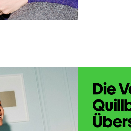
Die V
Quill
Übers