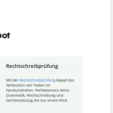
bot
Rechtschreibprüfung
Textzu
Mit der
Rechtschreibprüfung
klappt das
Mithilfe de
Verbessern von Texten im
Quillbot ka
Handumdrehen. Perfektioniere deine
Überblick ü
Grammatik, Rechtschreibung und
So wird das
Zeichensetzung mit nur einem Klick.
Forschungsa
E-Mails zum