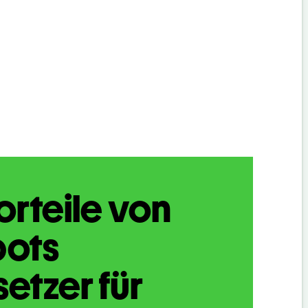
orteile von
bots
etzer für