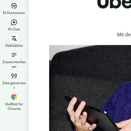
Übe
KI-Humanizer
KI-Chat
Mit d
Übersetzer
Zusammenfas
ser
Zitiergenerato
r
Quillbot für
Chrome