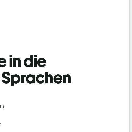
 in die
h Sprachen
h)
n