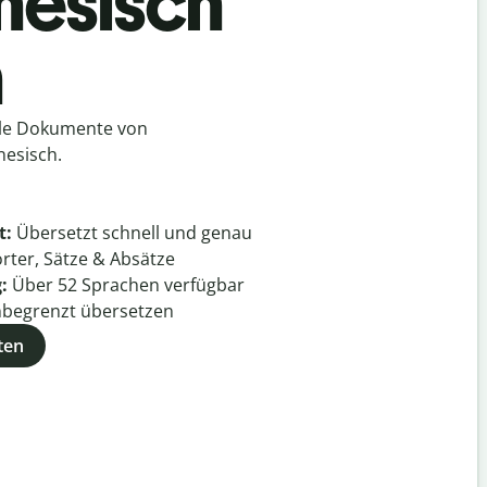
nesisch
h
lle Dokumente von
nesisch.
t:
Übersetzt schnell und genau
rter, Sätze & Absätze
g:
Über
52
Sprachen verfügbar
begrenzt übersetzen
ten