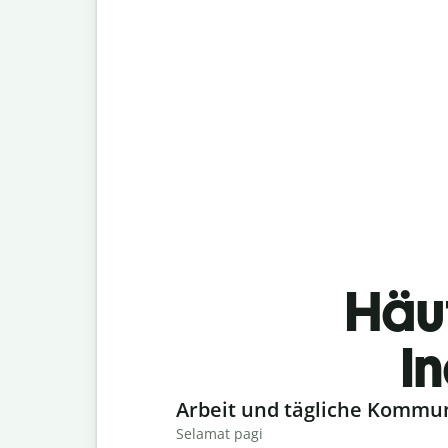
Häu
I
Slide 1 of 6
Arbeit und tägliche Kommu
Selamat pagi