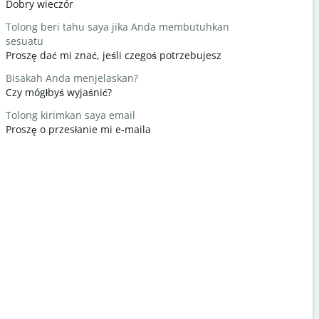
Dobry wieczór
Cześć / Cz
Tolong beri tahu saya jika Anda membutuhkan
Apa kabar
sesuatu
Jak się ma
Proszę dać mi znać, jeśli czegoś potrzebujesz
Terima kas
Bisakah Anda menjelaskan?
Nie ma za 
Czy mógłbyś wyjaśnić?
Permisi / 
Tolong kirimkan saya email
Przeprasz
Proszę o przesłanie mi e-maila
Dimana hot
Gdzie jest 