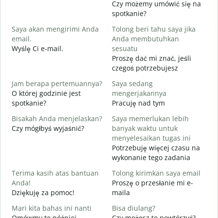
Czy możemy umówić się na
S
spotkanie?
Saya akan mengirimi Anda
Tolong beri tahu saya jika
D
email.
Anda membutuhkan
T
Wyślę Ci e-mail.
sesuatu
N
Proszę dać mi znać, jeśli
czegoś potrzebujesz
Y
T
Jam berapa pertemuannya?
Saya sedang
O której godzinie jest
mengerjakannya
S
spotkanie?
Pracuję nad tym
D
Bisakah Anda menjelaskan?
Saya memerlukan lebih
Czy mógłbyś wyjaśnić?
banyak waktu untuk
D
menyelesaikan tugas ini
G
Potrzebuję więcej czasu na
wykonanie tego zadania
Terima kasih atas bantuan
Tolong kirimkan saya email
Anda!
Proszę o przesłanie mi e-
Dziękuję za pomoc!
maila
Mari kita bahas ini nanti
Bisa diulang?
Omówmy to później
Czy możesz to powtórzyć?