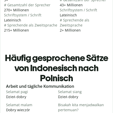
# Gesamtzahl der Sprecher
43+ Millionen
270+ Millionen
Schriftsystem / Schrift
Schriftsystem / Schrift
Lateinisch
Lateinisch
# Sprechende als
# Sprechende als Zweitsprache
Zweitsprache
215+ Millionen
2+ Millionen
Häufig gesprochene Sätze
von Indonesisch nach
Polnisch
Slide 1 of 6
Arbeit und tägliche Kommunikation
Selamat pagi
Selamat siang
H
Dzień dobry
Dzień dobry
C
Selamat malam
Bisakah kita menjadwalkan
N
Dobry wieczór
pertemuan?
N