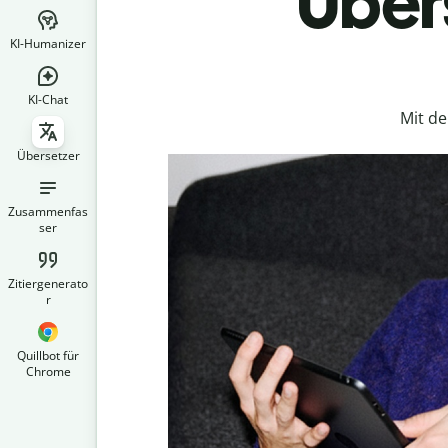
Übers
KI-Humanizer
KI-Chat
Mit d
Übersetzer
Zusammenfas
ser
Zitiergenerato
r
Quillbot für
Chrome