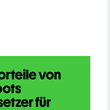
orteile von
bots
etzer für