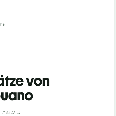
che
ätze von
buano
Begrüß
こんばんは
こんにちは 