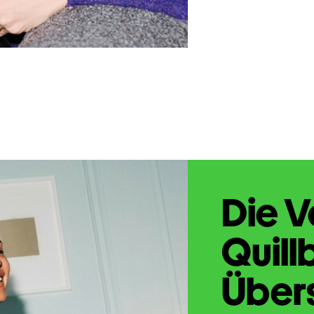
Die V
Quill
Übers