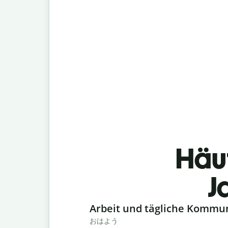
Häu
J
Slide 1 of 6
Arbeit und tägliche Kommu
おはよう