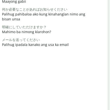
Maayong gabii
Hello/Hi
何か必要なことがあればお知らせください
元気ですか
Palihug pahibaloa ako kung kinahanglan nimo ang
Naunsa ka
bisan unsa
どういたし
明確にしていただけますか？
Gidawat n
Mahimo ba nimong klarohon?
すみません
メールを送ってください
Pasayloa k
Palihug ipadala kanako ang usa ka email
最寄りのホ
Asa ang la