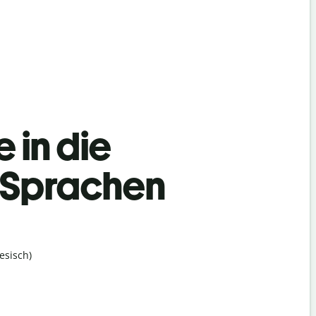
 in die
 Sprachen
esisch)