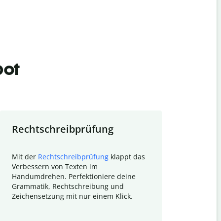
bot
Rechtschreibprüfung
Textzu
Mit der
Rechtschreibprüfung
klappt das
Mithilfe de
Verbessern von Texten im
Quillbot ka
Handumdrehen. Perfektioniere deine
Überblick ü
Grammatik, Rechtschreibung und
So wird das
Zeichensetzung mit nur einem Klick.
Forschungsa
E-Mails zum